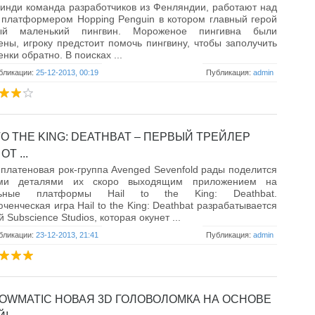
инди команда разработчиков из Фенляндии, работают над
платформером Hopping Penguin в котором главный герой
ый маленький пингвин. Мороженое пингивна были
ны, игроку предстоит помочь пингвину, чтобы заполучить
нки обратно. В поисках ...
бликации:
25-12-2013, 00:19
Публикация:
admin
TO THE KING: DEATHBAT – ПЕРВЫЙ ТРЕЙЛЕР
Т ...
платеновая рок-группа Avenged Sevenfold рады поделится
ми деталями их скоро выходящим приложением на
льные платформы Hail to the King: Deathbat.
ченческая игра Hail to the King: Deathbat разрабатывается
й Subscience Studios, которая окунет ...
бликации:
23-12-2013, 21:41
Публикация:
admin
OWMATIC НОВАЯ 3D ГОЛОВОЛОМКА НА ОСНОВЕ