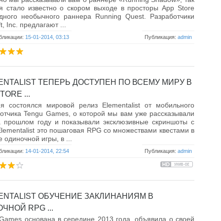
я стало известно о скором выходе в просторы App Store
дного необычного раннера Running Quest. Разработчики
t, Inc. предлагают ...
бликации:
15-01-2014, 03:13
Публикация:
admin
ENTALIST ТЕПЕРЬ ДОСТУПЕН ПО ВСЕМУ МИРУ В
TORE ...
я состоялся мировой релиз Elementalist от мобильного
отчика Tengu Games, о которой мы вам уже рассказывали
а прошлом году и показывали эксклюзивные скриншоты с
Elementalist это пошаговая RPG со множествами квестами в
 одиночной игры, в ...
бликации:
14-01-2014, 22:54
Публикация:
admin
ENTALIST ОБУЧЕНИЕ ЗАКЛИНАНИЯМ В
ЧНОЙ RPG ...
Games основана в середине 2013 года, объявила о своей