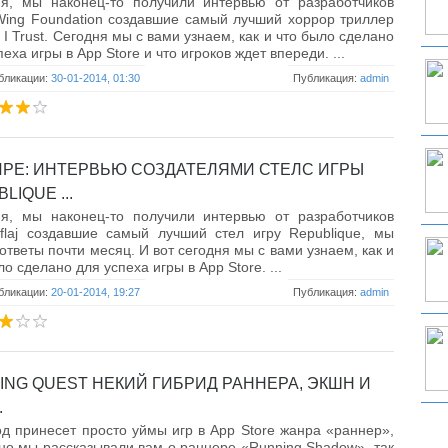
ня, мы наконец-то получили интервью от разработчиков
Wing Foundation создавшие самый лучший хоррор триллер
r I Trust. Сегодня мы с вами узнаем, как и что было сделано
пеха игры в App Store и что игроков ждет впереди. ...
бликации:
30-01-2014, 01:30
Публикация:
admin
ИРЕ: ИНТЕРВЬЮ СОЗДАТЕЛЯМИ СТЕЛС ИГРЫ
LIQUE ...
ня, мы наконец-то получили интервью от разработчиков
flaj создавшие самый лучший стел игру Republique, мы
ответы почти месяц. И вот сегодня мы с вами узнаем, как и
ло сделано для успеха игры в App Store. ...
бликации:
20-01-2014, 19:27
Публикация:
admin
ING QUEST НЕКИЙ ГИБРИД РАННЕРА, ЭКШН И
.
од принесет просто уймы игр в App Store жанра «раннер»,
но мы рассказывали вам о раннере «Running Shadow», так