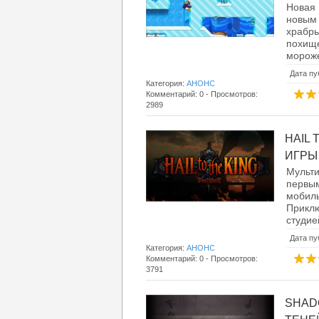
Новая 
новым 
храбр
похище
мороже
Дата пу
Категория:
АНОНС
Комментарий: 0 - Просмотров:
2989
HAIL 
ИГРЫ О
Мульти
первы
моби
Приклю
студие
Дата пу
Категория:
АНОНС
Комментарий: 0 - Просмотров:
3791
SHAD