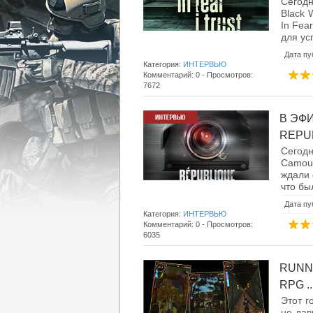
Сегод
Black 
In Fea
для ус
Дата пу
Категория:
ИНТЕРВЬЮ
Комментарий: 0 - Просмотров:
7672
В ЭФ
REPUB
Сегод
Camou
ждали 
что бы
Дата пу
Категория:
ИНТЕРВЬЮ
Комментарий: 0 - Просмотров:
6035
RUNN
RPG ..
Этот г
не дав