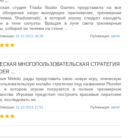
 ...
нская студия Triada Studio Games представила на все
 обозрение скоро выходящее приложение, трёхмерная
ломка Shadowmatic, в которой игроку следует находить
ые в тени силуэты. Вращая в луче света трехмерные
ы, собирая их тенями на стене ...
бликации:
22-12-2013, 00:29
Публикация:
admin
ЕСКАЯ МНОГОПОЛЬЗОВАТЕЛЬСКАЯ СТРАТЕГИЯ
ER ...
ия Midoki, рады представить свою новую игру, эпическую
ользовательскую онлайн стратегию под названием Plunder
es, в котором игроки погрузятся в полное трехмерное
анства. Игрокам предстоит построить красивые пиратские
а, исследовать не ...
бликации:
21-12-2013, 17:51
Публикация:
admin