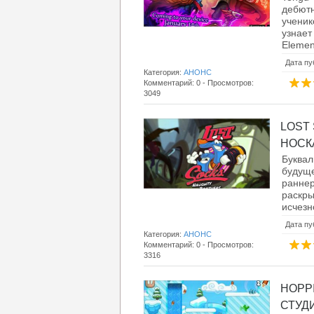
дебют
ученик
узнае
Elemen
Дата пу
Категория:
АНОНС
Комментарий: 0 - Просмотров:
3049
LOST
НОСКА
Буква
будуще
раннер
раскр
исчезн
Дата пу
Категория:
АНОНС
Комментарий: 0 - Просмотров:
3316
HOPP
СТУДИ