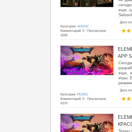
сегодн
еще о
Selosof
Дата пу
Категория:
АНОНС
Комментарий: 0 - Просмотров:
3268
ELEM
APP S
Сегодн
разраб
еще, 
игры. 
режиме
Дата пу
Категория:
РЕЛИЗ
Комментарий: 0 - Просмотров:
4370
ELEM
КРАСО
Tengu 