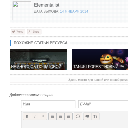
Elementalist
ДАТА ВЫХОДА:
14 ЯНВАРЯ 2014
ПОХОЖИЕ СТАТЬИ РЕСУРСА
НЕМНОГО ОБ ПОШАГОВОЙ СТРАТЕГИИ WARHAMMER 40,000: SPACE WOLF
TANUKI FOREST НОВЫЙ РАННЕР ПО СПАСЕНИЮ ЛЕСНЫХ ЖИВОТНЫХ
Здесь место для вашей или нашей рек
PLEXUS GAMES ДЕБЮТИРОВАЛ С НОВОЙ RTS ИГРОЙ RUNIC SORCERER
DAYS OF WAR ШУТЕР ОТ ТРЕТЬЕГО ЛИЦА ОТ EGGCODE GAMES
Добавления комментария: