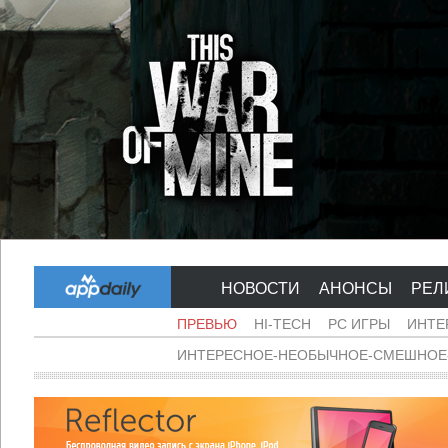
НОВОСТИ
АНОНСЫ
РЕЛ
ПРЕВЬЮ
HI-TECH
PC ИГРЫ
ИНТЕ
ИНТЕРЕСНОЕ-НЕОБЫЧНОЕ-СМЕШНОЕ-