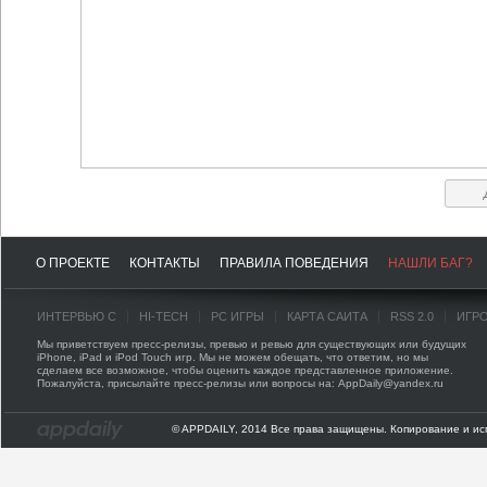
О ПРОЕКТЕ
КОНТАКТЫ
ПРАВИЛА ПОВЕДЕНИЯ
НАШЛИ БАГ?
ИНТЕРВЬЮ С
HI-TECH
PC ИГРЫ
КАРТА САЙТА
RSS 2.0
ИГР
Мы приветствуем пресс-релизы, превью и ревью для существующих или будущих
iPhone, iPad и iPod Touch игр. Мы не можем обещать, что ответим, но мы
сделаем все возможное, чтобы оценить каждое представленное приложение.
Пожалуйста, присылайте пресс-релизы или вопросы на: AppDaily@yandex.ru
© APPDAILY, 2014 Все права защищены. Копирование и ис