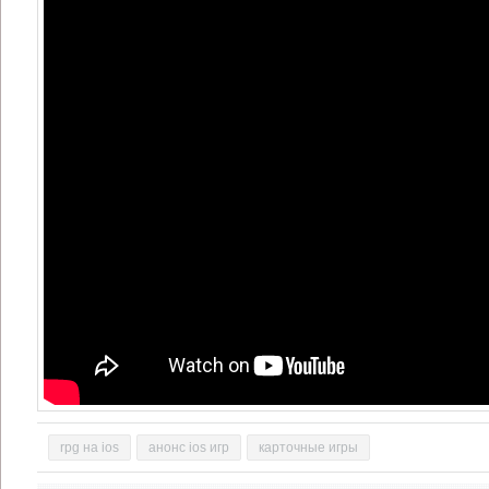
rpg на ios
анонс ios игр
карточные игры