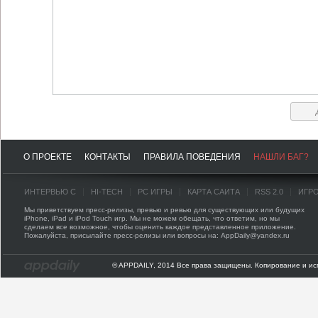
О ПРОЕКТЕ
КОНТАКТЫ
ПРАВИЛА ПОВЕДЕНИЯ
НАШЛИ БАГ?
ИНТЕРВЬЮ С
HI-TECH
PC ИГРЫ
КАРТА САЙТА
RSS 2.0
ИГР
Мы приветствуем пресс-релизы, превью и ревью для существующих или будущих
iPhone, iPad и iPod Touch игр. Мы не можем обещать, что ответим, но мы
сделаем все возможное, чтобы оценить каждое представленное приложение.
Пожалуйста, присылайте пресс-релизы или вопросы на: AppDaily@yandex.ru
© APPDAILY, 2014 Все права защищены. Копирование и ис