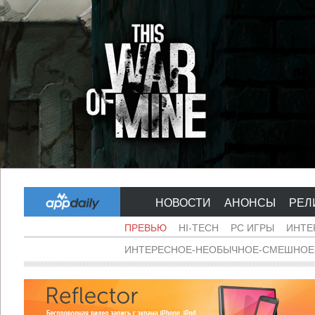
НОВОСТИ
АНОНСЫ
РЕЛ
ПРЕВЬЮ
HI-TECH
PC ИГРЫ
ИНТЕ
ИНТЕРЕСНОЕ-НЕОБЫЧНОЕ-СМЕШНОЕ-