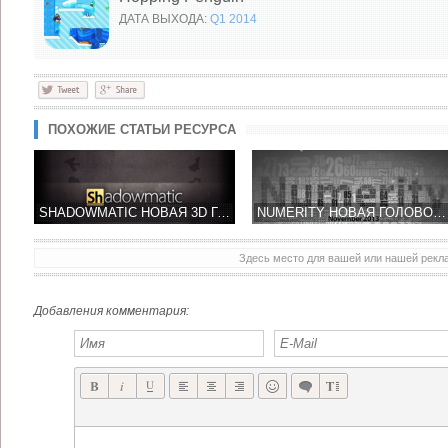
ДАТА ВЫХОДА:
Q1 2014
ПОХОЖИЕ СТАТЬИ РЕСУРСА
SHADOWMATIC НОВАЯ 3D ГОЛОВОЛОМКА НА ОСНОВЕ ТЕНЕЙ!
NUMERITY НОВАЯ ГОЛОВОЛОМКА ОТ СОЗДАТЕЛЕЙ BLUEPRINT 3D – MUST HAVE!
Здесь место для вашей или нашей рек
LIKE A BOSS! ЭПИЧЕСКИЕ СРАЖЕНИЯ ОТ FIRE HORSE STUDIO
MIMPI КРАСОЧНЫЙ ПЛАТФОРМЕР-ГОЛОВОЛОМКА ОТ CRESCENT MOON GAMES
Добавления комментария: