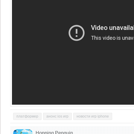
платформер
анонс ios игр
новости игр iphone
Hopping Penguin