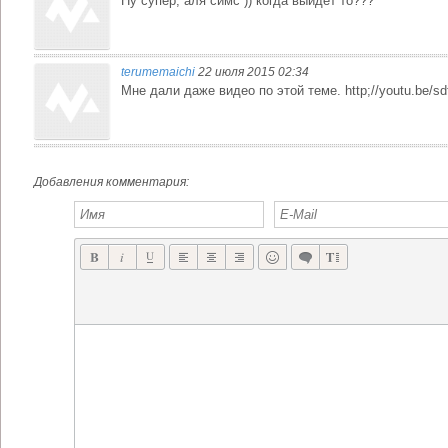
Ну супер, аля симс )) когда выйдет то???
terumemaichi
22 июля 2015 02:34
Мне дали даже видео по этой теме. http;//youtu.be/sdfs
Добавления комментария: