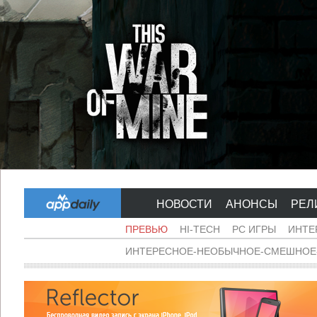
НОВОСТИ
АНОНСЫ
РЕЛ
ПРЕВЬЮ
HI-TECH
PC ИГРЫ
ИНТЕ
ИНТЕРЕСНОЕ-НЕОБЫЧНОЕ-СМЕШНОЕ-