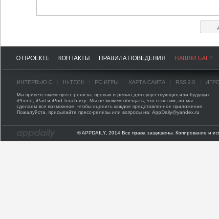
О ПРОЕКТЕ
КОНТАКТЫ
ПРАВИЛА ПОВЕДЕНИЯ
НАШЛИ БАГ?
ИНТЕРВЬЮ С
HI-TECH
PC ИГРЫ
КАРТА САЙТА
RSS 2.0
ИГР
Мы приветствуем пресс-релизы, превью и ревью для существующих или будущих
iPhone, iPad и iPod Touch игр. Мы не можем обещать, что ответим, но мы
сделаем все возможное, чтобы оценить каждое представленное приложение.
Пожалуйста, присылайте пресс-релизы или вопросы на: AppDaily@yandex.ru
© APPDAILY, 2014 Все права защищены. Копирование и ис