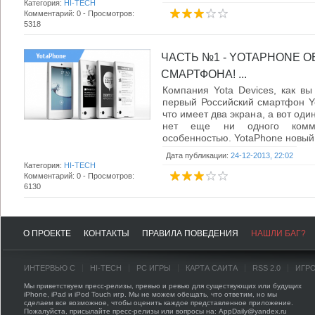
Категория:
HI-TECH
Комментарий: 0 - Просмотров:
5318
ЧАСТЬ №1 - YOTAPHONE О
СМАРТФОНА! ...
Компания Yota Devices, как вы
первый Российский смартфон Yo
что имеет два экрана, а вот оди
нет еще ни одного комме
особенностью. YotaPhone новый т
Дата публикации:
24-12-2013, 22:02
Категория:
HI-TECH
Комментарий: 0 - Просмотров:
6130
О ПРОЕКТЕ
КОНТАКТЫ
ПРАВИЛА ПОВЕДЕНИЯ
НАШЛИ БАГ?
ИНТЕРВЬЮ С
HI-TECH
PC ИГРЫ
КАРТА САЙТА
RSS 2.0
ИГР
Мы приветствуем пресс-релизы, превью и ревью для существующих или будущих
iPhone, iPad и iPod Touch игр. Мы не можем обещать, что ответим, но мы
сделаем все возможное, чтобы оценить каждое представленное приложение.
Пожалуйста, присылайте пресс-релизы или вопросы на: AppDaily@yandex.ru