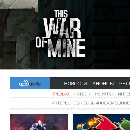
НОВОСТИ
АНОНСЫ
РЕЛ
ПРЕВЬЮ
HI-TECH
PC ИГРЫ
ИНТЕ
ИНТЕРЕСНОЕ-НЕОБЫЧНОЕ-СМЕШНОЕ-