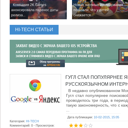
Компания 2K Games
Новые научные исследования
анонсировала перенос даты
показали, что у детей
релиза...
снижается...
HI-TECH СТАТЬИ
ГУГЛ СТАЛ ПОПУЛЯРНЕЕ Я
РУССКОЯЗЫЧНОМ ИНТЕРНЕ
В недавно опубликованном Morga
Гугл стал популярнее поисково
проводилось три года, в период
такую закономерность, что с ка
...
Дата публикации:
10-02-2015, 15:05
Категория:
HI-TECH
Комментарий: 0 - Просмотров: