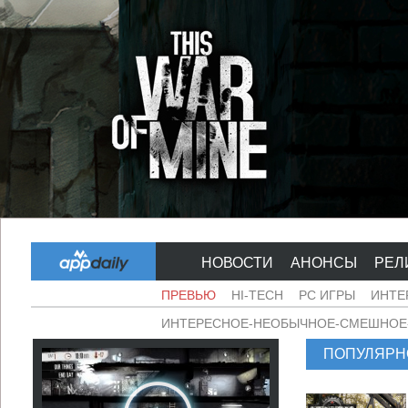
НОВОСТИ
АНОНСЫ
РЕЛ
ПРЕВЬЮ
HI-TECH
PC ИГРЫ
ИНТЕ
ИНТЕРЕСНОЕ-НЕОБЫЧНОЕ-СМЕШНОЕ-
ПОПУЛЯРН