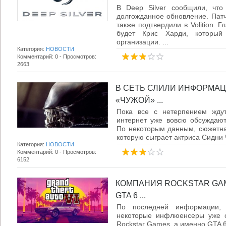
В Deep Silver сообщили, что
долгожданное обновление. Патч 
также подтвердили в Volition. 
будет Крис Харди, который
организации. ...
Категория:
НОВОСТИ
Комментарий: 0 - Просмотров:
2663
В СЕТЬ СЛИЛИ ИНФОРМА
«ЧУЖОЙ» ...
Пока все с нетерпением жду
интернет уже вовсю обсуждаю
По некоторым данным, сюжетна
которую сыграет актриса Сидни Ч
Категория:
НОВОСТИ
Комментарий: 0 - Просмотров:
6152
КОМПАНИЯ ROCKSTAR GAM
GTA 6 ...
По последней информации, 
некоторые инфлюенсеры уже с
Rockstar Games, а именно GTA 6.