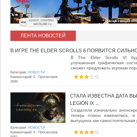
ЛЕНТА НОВОСТЕЙ
В ИГРЕ THE ELDER SCROLLS 6 ПОЯВИТСЯ СИЛЬНО
В The Elder Scrolls VI буд
улучшенная графическая сост
сможет предложить игрокам пора
Категория:
НОВОСТИ
Комментарий: 0 - Просмотров:
3690
СТАЛА ИЗВЕСТНА ДАТА ВЫ
LEGION IX ...
Создатели изначально анонсиро
теперь планы изменились, и
выпущена как самостоятельная р
Категория:
НОВОСТИ
Комментарий: 0 - Просмотров:
5051