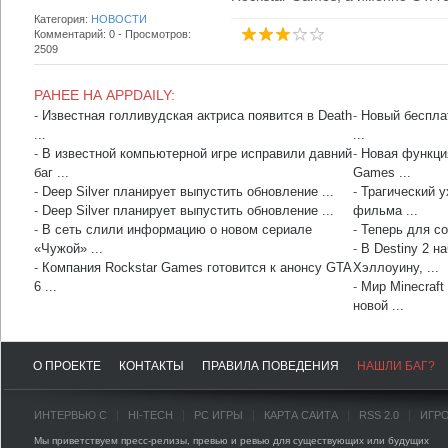
Категория:
НОВОСТИ
Комментарий: 0 - Просмотров:
2509
РАНЕЕ НА APPDAILY:
-
Известная голливудская актриса появится в Death
-
Новый беспла
...
...
-
В известной компьютерной игре исправили давний
-
Новая функция
баг ...
Games ...
-
Deep Silver планирует выпустить обновление ...
-
Трагический у
-
Deep Silver планирует выпустить обновление ...
фильма ...
-
В сеть слили информацию о новом сериале
-
Теперь для со
«Чужой» ...
-
В Destiny 2 н
-
Компания Rockstar Games готовится к анонсу GTA
Хэллоуину, ...
6 ...
-
Мир Minecraft
новой ...
О ПРОЕКТЕ
КОНТАКТЫ
ПРАВИЛА ПОВЕДЕНИЯ
НАШЛИ БАГ?
ИНТЕРВЬЮ С
HI-TECH
PC ИГРЫ
КАРТА САЙТА
RSS 2.0
ИГР
Мы приветствуем пресс-релизы, превью и ревью для существующих или будущих