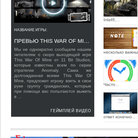
Intel®,...
НАЗВАНИЕ ИГРЫ:
НАЗВАНИЕ ИГРЫ: VALIAN
GREAT WAR
ПРЕВЬЮ THIS WAR OF MINE ИГРА НА ВЫЖИВАНИЕ ОТ 11 BIT STUDIOS
Мы не однократно сообщали нашим
несколько важных
читателям о скоро выходящей игре
Ubisoft гигант по 
This War Of Mine от 11 Bit Studios,
изданию все возможн
которые известны всем по серии
ПК так с недавних
стратегии Anomaly. Сама же
платформы. Их игры 
долгожданная всеми This War Of
остаются самыми ожи
Mine, предложит игроку взять в свои
ждут, что нового 
Часто...
руки группу гражданских, которые
Помниться, как тольк
при помощи вас попытаются выжить
появился всеми любим
в ...
Creed Pirates с о
графикой ...
ГЕЙМПЛЕЙ ВИДЕО
ответ конечно...