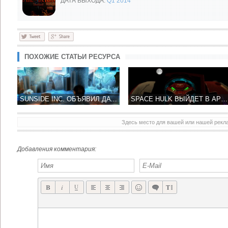
ДАТА ВЫХОДА:
Q1 2014
ПОХОЖИЕ СТАТЬИ РЕСУРСА
SUNSIDE INC. ОБЪЯВИЛ ДАТУ ВЫХОДА ABDUCTED - 19 ДЕКАБРЯ!
SPACE HULK ВЫЙДЕТ В APP STORE 5 ДЕКАБРЯ ТОЛЬКО НА IPAD
Здесь место для вашей или нашей рек
НОВАЯ КОМПАНИЯ BICA STUDIOS НЕ МНОГО РАССКАЗАЛА ОБ SMASH IT! ADVENTURES
DENA И РАЗРАБОТЧИК EIGHTPIXELSSQUARE ПРЕДСТАВИЛИ IOS ШУТЕР LAWLESS
Добавления комментария: