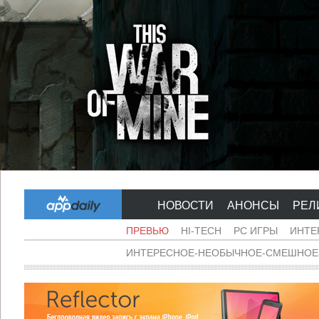
НОВОСТИ
АНОНСЫ
РЕЛ
ПРЕВЬЮ
HI-TECH
PC ИГРЫ
ИНТЕ
ИНТЕРЕСНОЕ-НЕОБЫЧНОЕ-СМЕШНОЕ-