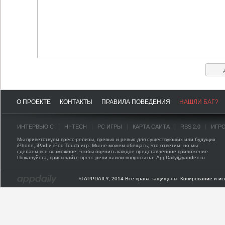
О ПРОЕКТЕ
КОНТАКТЫ
ПРАВИЛА ПОВЕДЕНИЯ
НАШЛИ БАГ?
ИНТЕРВЬЮ С
HI-TECH
PC ИГРЫ
КАРТА САЙТА
RSS 2.0
ИГР
Мы приветствуем пресс-релизы, превью и ревью для существующих или будущих
iPhone, iPad и iPod Touch игр. Мы не можем обещать, что ответим, но мы
сделаем все возможное, чтобы оценить каждое представленное приложение.
Пожалуйста, присылайте пресс-релизы или вопросы на: AppDaily@yandex.ru
© APPDAILY, 2014 Все права защищены. Копирование и ис