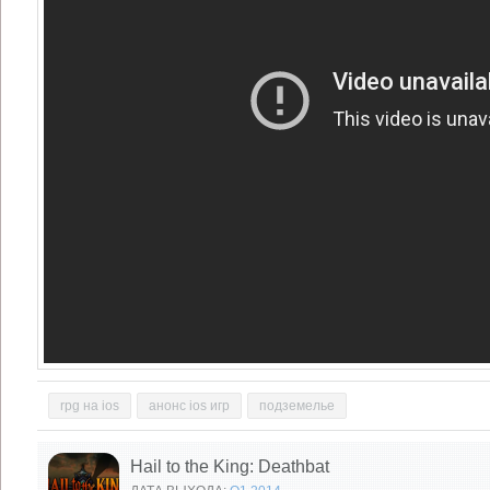
rpg на ios
анонс ios игр
подземелье
Hail to the King: Deathbat