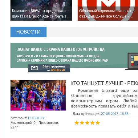
Компания BioWare предлагает
Облачный сервисом становится
фанатам Dragon Age сыграть в...
с каждым днем все больше и...
НОВОСТИ
КТО ТАНЦУЕТ ЛУЧШЕ - РЕК
Компания Blizzard ещё раз
Gamescom - крупнейшем
компьютерным играм. Любой 
возможность показать себя и выи
Дата публикации:
27-06-2017, 16:58
Категория:
НОВОСТИ
Комментарий: 0 - Просмотров:
2277