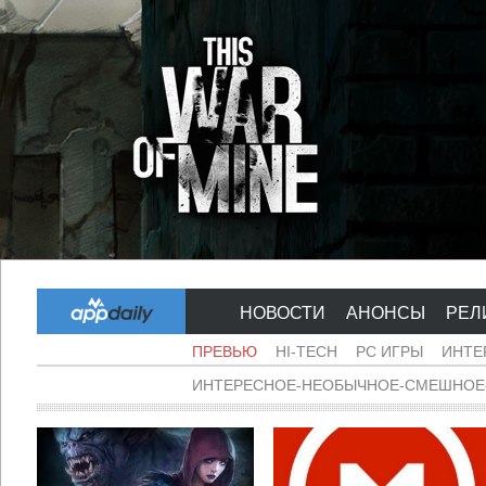
НОВОСТИ
АНОНСЫ
РЕЛ
ПРЕВЬЮ
HI-TECH
PC ИГРЫ
ИНТЕ
ИНТЕРЕСНОЕ-НЕОБЫЧНОЕ-СМЕШНОЕ-