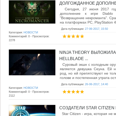
ДОЛГОЖДАННОЕ ДОПОЛНЕНИЕ
Сегодня, 27 июня 2017 год
дополнение к игре Diablo
"Возвращение некроманта". Сра
на платформах PC, PlayStation 4,
Дата публикации:
27-06-2017, 15:50
Категория:
НОВОСТИ
Комментарий: 0 - Просмотров:
2278
NINJA THEORY ВЫЛОЖИЛ
HELLBLADE ...
Суровый экшн с холодным оруж
является девушка Сеуна. Ей н
род, но ей препятствуют не тол
голове и постепенная утрата оста
Дата публикации:
26-06-2017, 14:40
Категория:
НОВОСТИ
Комментарий: 0 - Просмотров:
2112
СОЗДАТЕЛИ STAR CITIZEN 
Star Citizen - игра, которая не 