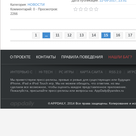
Дата публикации:
22-05-2017, 23:51
Категория:
НОВОСТИ
Комментарий: 0 - Просмотров:
2266
1
...
11
12
13
14
15
16
17
О ПРОЕКТЕ
КОНТАКТЫ
ПРАВИЛА ПОВЕДЕНИЯ
НАШЛИ БАГ?
ИНТЕРВЬЮ С
HI-TECH
PC ИГРЫ
КАРТА САЙТА
RSS 2.0
ИГР
Мы приветствуем пресс-релизы, превью и ревью для существующих или будущих
iPhone, iPad и iPod Touch игр. Мы не можем обещать, что ответим, но мы
сделаем все возможное, чтобы оценить каждое представленное приложение.
Пожалуйста, присылайте пресс-релизы или вопросы на: AppDaily@yandex.ru
© APPDAILY, 2014 Все права защищены. Копирование и ис