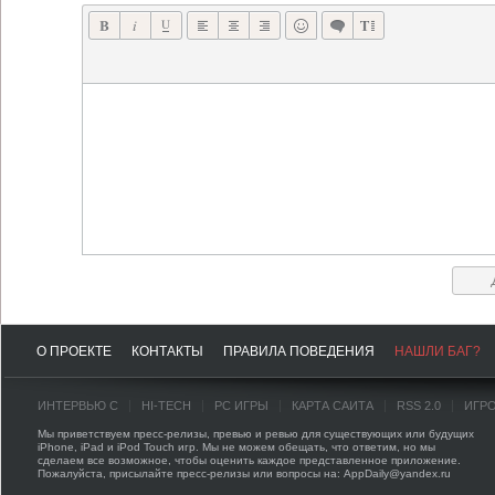
О ПРОЕКТЕ
КОНТАКТЫ
ПРАВИЛА ПОВЕДЕНИЯ
НАШЛИ БАГ?
ИНТЕРВЬЮ С
HI-TECH
PC ИГРЫ
КАРТА САЙТА
RSS 2.0
ИГР
Мы приветствуем пресс-релизы, превью и ревью для существующих или будущих
iPhone, iPad и iPod Touch игр. Мы не можем обещать, что ответим, но мы
сделаем все возможное, чтобы оценить каждое представленное приложение.
Пожалуйста, присылайте пресс-релизы или вопросы на: AppDaily@yandex.ru