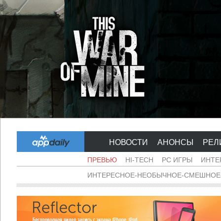
НОВОСТИ
АНОНСЫ
РЕЛ
ПРЕВЬЮ
HI-TECH
PC ИГРЫ
ИНТЕ
ИНТЕРЕСНОЕ-НЕОБЫЧНОЕ-СМЕШНОЕ-