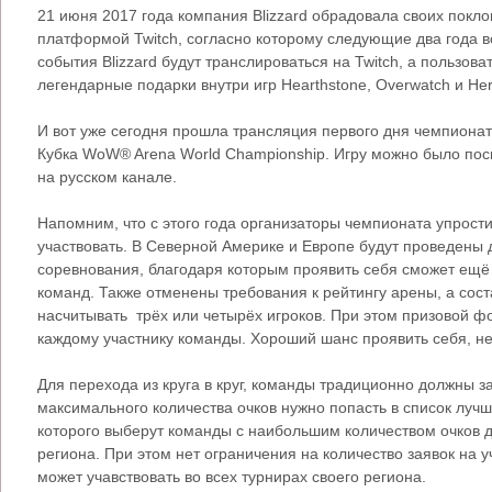
21 июня 2017 года компания Blizzard обрадовала своих покл
платформой Twitch, согласно которому следующие два года 
события Blizzard будут транслироваться на Twitch, а пользова
легендарные подарки внутри игр Hearthstone, Overwatch и Hero
И вот уже сегодня прошла трансляция первого дня чемпионата
Кубка WoW® Arena World Championship. Игру можно было посм
на русском канале.
Напомним, что с этого года организаторы чемпионата упрос
участвовать. В Северной Америке и Европе будут проведены
соревнования, благодаря которым проявить себя сможет ещё 
команд. Также отменены требования к рейтингу арены, а сос
насчитывать трёх или четырёх игроков. При этом призовой ф
каждому участнику команды. Хороший шанс проявить себя, не
Для перехода из круга в круг, команды традиционно должны з
максимального количества очков нужно попасть в список лучш
которого выберут команды с наибольшим количеством очков д
региона. При этом нет ограничения на количество заявок на у
может учавствовать во всех турнирах своего региона.