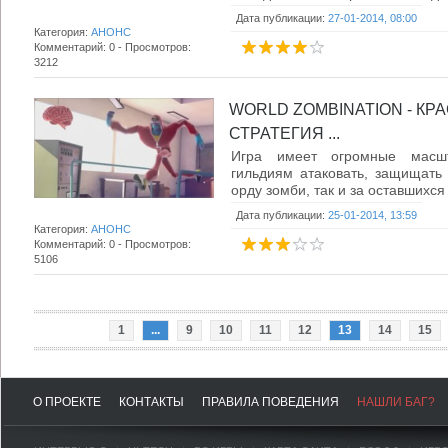
Дата публикации:
27-01-2014, 08:00
Категория:
АНОНС
Комментарий: 0 - Просмотров:
3212
WORLD ZOMBINATION - К
СТРАТЕГИЯ ...
Игра имеет огромные масшт
гильдиям атаковать, защищать 
орду зомби, так и за оставшихся
Дата публикации:
25-01-2014, 13:59
Категория:
АНОНС
Комментарий: 0 - Просмотров:
5106
1
...
9
10
11
12
13
14
15
О ПРОЕКТЕ
КОНТАКТЫ
ПРАВИЛА ПОВЕДЕНИЯ
НАШЛИ БАГ?