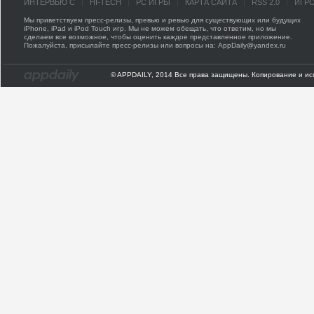
ИНТЕРВЬЮ С
HI-TECH
PC ИГРЫ
КАРТА САЙТА
RSS 2.0
ИГР
Мы приветствуем пресс-релизы, превью и ревью для существующих или будущих
iPhone, iPad и iPod Touch игр. Мы не можем обещать, что ответим, но мы
сделаем все возможное, чтобы оценить каждое представленное приложение.
Пожалуйста, присылайте пресс-релизы или вопросы на: AppDaily@yandex.ru
© APPDAILY, 2014 Все права защищены. Копирование и ис