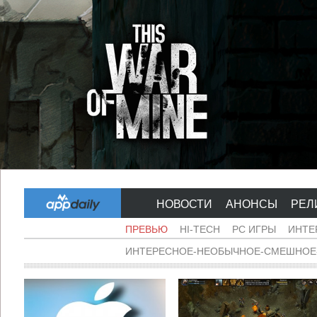
НОВОСТИ
АНОНСЫ
РЕЛ
ПРЕВЬЮ
HI-TECH
PC ИГРЫ
ИНТЕ
ИНТЕРЕСНОЕ-НЕОБЫЧНОЕ-СМЕШНОЕ-