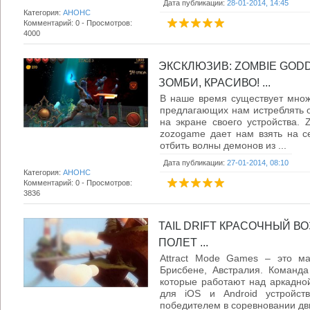
Дата публикации:
28-01-2014, 14:45
Категория:
АНОНС
Комментарий: 0 - Просмотров:
4000
ЭКСКЛЮЗИВ: ZOMBIE GOD
ЗОМБИ, КРАСИВО! ...
В наше время существует множе
предлагающих нам истреблять о
на экране своего устройства. 
zozogame дает нам взять на се
отбить волны демонов из ...
Дата публикации:
27-01-2014, 08:10
Категория:
АНОНС
Комментарий: 0 - Просмотров:
3836
TAIL DRIFT КРАСОЧНЫЙ 
ПОЛЕТ ...
Attract Mode Games – это ма
Брисбене, Австралия. Команда 
которые работают над аркадной 
для iOS и Android устройств
победителем в соревновании дви