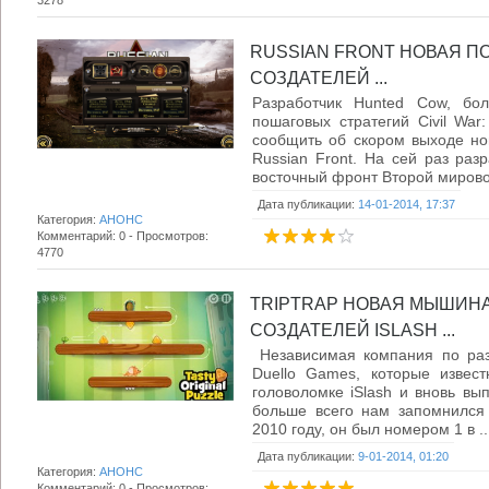
3278
RUSSIAN FRONT НОВАЯ П
СОЗДАТЕЛЕЙ ...
Разработчик Hunted Cow, бо
пошаговых стратегий Civil War:
сообщить об скором выходе нов
Russian Front. На сей раз раз
восточный фронт Второй мировой
Дата публикации:
14-01-2014, 17:37
Категория:
АНОНС
Комментарий: 0 - Просмотров:
4770
TRIPTRAP НОВАЯ МЫШИН
СОЗДАТЕЛЕЙ ISLASH ...
Независимая компания по раз
Duello Games, которые извес
головоломке iSlash и вновь вып
больше всего нам запомнился 
2010 году, он был номером 1 в ..
Дата публикации:
9-01-2014, 01:20
Категория:
АНОНС
Комментарий: 0 - Просмотров: