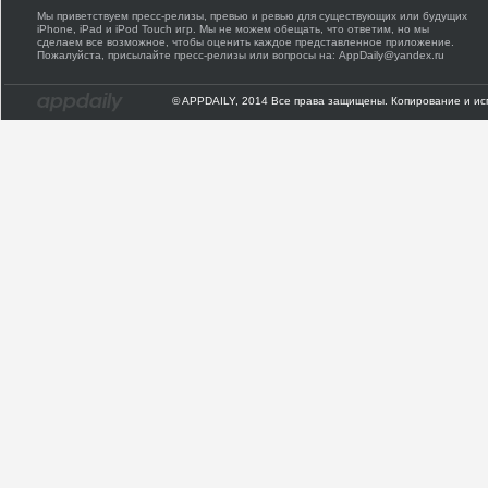
Мы приветствуем пресс-релизы, превью и ревью для существующих или будущих
iPhone, iPad и iPod Touch игр. Мы не можем обещать, что ответим, но мы
сделаем все возможное, чтобы оценить каждое представленное приложение.
Пожалуйста, присылайте пресс-релизы или вопросы на: AppDaily@yandex.ru
© APPDAILY, 2014 Все права защищены. Копирование и ис