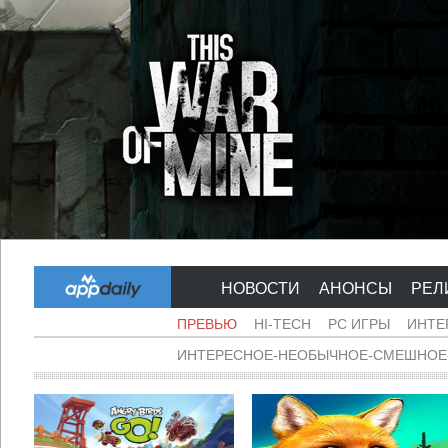
НОВОСТИ
АНОНСЫ
РЕЛ
ПРЕВЬЮ
HI-TECH
PC ИГРЫ
ИНТЕ
ИНТЕРЕСНОЕ-НЕОБЫЧНОЕ-СМЕШНОЕ-