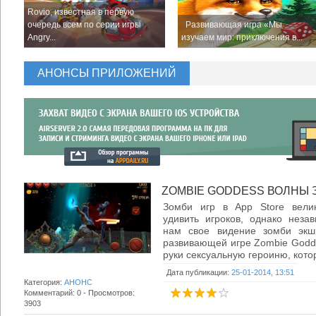
Rovio, известная в первую
очередь всем по серии игры
Развивающая игра «Мы
Angry...
изучаем мир: приключения в...
АНОНСЫ ПРИЛОЖЕНИЙ
ZOMBIE GODDESS ВОЛНЫ З
Зомби игр в App Store велик
удивить игроков, однако неза
нам свое видение зомби экш
развивающей игре Zombie Godde
руки сексуальную героиню, котор
Дата публикации:
25-01-2014, 13:51
Категория:
АНОНС
Комментарий: 0 - Просмотров:
3903