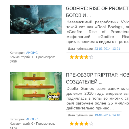
GODFIRE: RISE OF PROMET
БОГОВ И ...
Независимый разработчик Vivi
такой хит как «Real Boxing», 
«Godfire: Rise of Prometeu
мифологией, «Godfire: Ri
приключением с видом от третье
Дата публикации:
23-01-2014, 13:21
Категория:
АНОНС
Комментарий: 1 - Просмотров:
8756
ПРЕ-ОБЗОР TRIPTRAP, НО
СОЗДАТЕЛЕЙ ...
Duello Games всем запомнилс
далеком 2010 году, впервые вып
поднялась в топы во многих ст
был загружен более 25 миллионо
действительно принес ...
Дата публикации:
19-01-2014, 14:18
Категория:
АНОНС
Комментарий: 0 - Просмотров:
4173