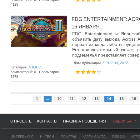
4125
FDG ENTERTAINMENT: ACR
16 ЯНВАРЯ ...
FDG Entertainment и Японски
объявить дату выхода Across 
первая из когда-либо выпущенн
Его привлекательный сюжет, 
подземелья представляет соверш
Дата публикации:
8-01-2014, 20:35
Категория:
АНОНС
Комментарий: 0 - Просмотров:
3378
1
...
10
11
12
13
14
15
16
О ПРОЕКТЕ
КОНТАКТЫ
ПРАВИЛА ПОВЕДЕНИЯ
НАШЛИ БАГ?
ИНТЕРВЬЮ С
HI-TECH
PC ИГРЫ
КАРТА САЙТА
RSS 2.0
ИГР