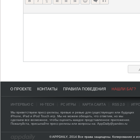
О ПРОЕКТЕ
КОНТАКТЫ
ПРАВИЛА ПОВЕДЕНИЯ
НАШЛИ БАГ?
ИНТЕРВЬЮ С
HI-TECH
PC ИГРЫ
КАРТА САЙТА
RSS 2.0
ИГР
Мы приветствуем пресс-релизы, превью и ревью для существующих или будущих
iPhone, iPad и iPod Touch игр. Мы не можем обещать, что ответим, но мы
сделаем все возможное, чтобы оценить каждое представленное приложение.
Пожалуйста, присылайте пресс-релизы или вопросы на: AppDaily@yandex.ru
© APPDAILY, 2014 Все права защищены. Копирование и ис