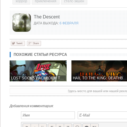
хоррор
приключения
стелс-экшен
The Descent
ДАТА ВЫХОДА:
6 ФЕВРАЛЯ
ПОХОЖИЕ СТАТЬИ РЕСУРСА
LOST SOCKS РАСКРОЕМ ТАЙНУ ИСЧЕЗНОВЕНИЯ НОСКА?
HAIL TO THE KING: DEATHBAT – ПЕРВЫЙ ТРЕЙЛЕР ИГРЫ ОТ РОК-ГРУППЫ AVENGED SEVENFOLD
Здесь место для вашей или нашей рек
ZEPTOLAB ПРЕДСТАВИЛ ПЕРВЫЙ ТРЕЙЛЕР CUT THE ROPE 2
DENA И РАЗРАБОТЧИК EIGHTPIXELSSQUARE ПРЕДСТАВИЛИ IOS ШУТЕР LAWLESS
Добавления комментария: