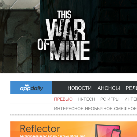
НОВОСТИ
АНОНСЫ
РЕЛ
ПРЕВЬЮ
HI-TECH
PC ИГРЫ
ИНТЕ
ИНТЕРЕСНОЕ-НЕОБЫЧНОЕ-СМЕШНОЕ-