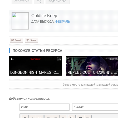
стратегия
rpg
подземелье
Coldfire Keep
ДАТА ВЫХОДА:
ФЕВРАЛЬ
ПОХОЖИЕ СТАТЬИ РЕСУРСА
DUNGEON NIGHTMARES, САМАЯ СТРАШНАЯ АТМОСФЕРА - ПОДЗЕМЕЛЬЕ
REPUBLIQUE - СНИЖЕНИЕ ЦЕНЫ НА ПОДПИСКУ 5-ТИ СЕЗОНОВ, ВСЕГО 33 РУБЛЯ!
Здесь место для вашей или нашей рек
SHADOW BLADE МОЛОДОЙ НИНДЗЯ В ПОИСКАХ УЧЕНИЙ МАСТЕРА!
MIMPI КРАСОЧНЫЙ ПЛАТФОРМЕР-ГОЛОВОЛОМКА ОТ CRESCENT MOON GAMES
Добавления комментария: