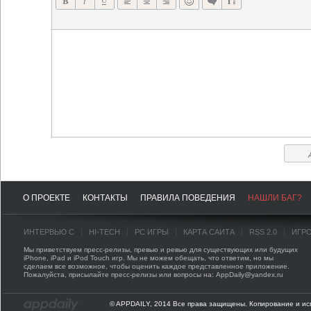
О ПРОЕКТЕ
КОНТАКТЫ
ПРАВИЛА ПОВЕДЕНИЯ
НАШЛИ БАГ?
ИНТЕРВЬЮ С
HI-TECH
PC ИГРЫ
КАРТА САЙТА
RSS 2.0
ИГР
Мы приветствуем пресс-релизы, превью и ревью для существующих или будущих
iPhone, iPad и iPod Touch игр. Мы не можем обещать, что ответим, но мы
сделаем все возможное, чтобы оценить каждое представленное приложение.
Пожалуйста, присылайте пресс-релизы или вопросы на: AppDaily@yandex.ru
© APPDAILY, 2014 Все права защищены. Копирование и ис