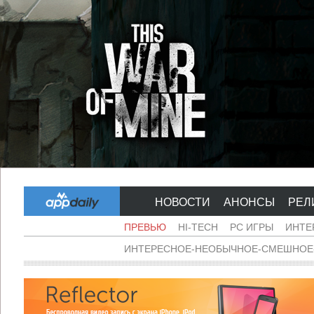
НОВОСТИ
АНОНСЫ
РЕЛ
ПРЕВЬЮ
HI-TECH
PC ИГРЫ
ИНТЕ
ИНТЕРЕСНОЕ-НЕОБЫЧНОЕ-СМЕШНОЕ-