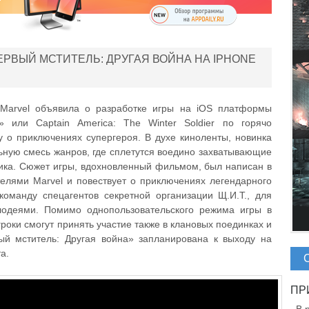
РВЫЙ МСТИТЕЛЬ: ДРУГАЯ ВОЙНА НА IPHONE
 Marvel объявила о разработке игры на iOS платформы
» или Captain America: The Winter Soldier по горячо
о приключениях супергероя. В духе киноленты, новинка
ьную смесь жанров, где сплетутся воедино захватывающие
тика. Сюжет игры, вдохновленный фильмом, был написан в
телями Marvel и повествует о приключениях легендарного
команду спецагентов секретной организации Щ.И.Т., для
лодеями. Помимо однопользовательского режима игры в
роки смогут принять участие также в клановых поединках и
ый мститель: Другая война» запланирована к выходу на
а.