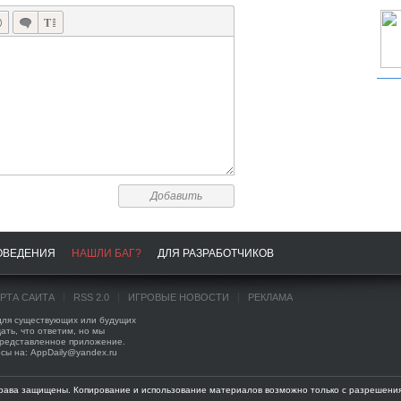
Добавить
ОВЕДЕНИЯ
НАШЛИ БАГ?
ДЛЯ РАЗРАБОТЧИКОВ
АРТА САЙТА
RSS 2.0
ИГРОВЫЕ НОВОСТИ
РЕКЛАМА
 для существующих или будущих
ать, что ответим, но мы
представленное приложение.
сы на: AppDaily@yandex.ru
права защищены. Копирование и использование материалов возможно только с разрешения