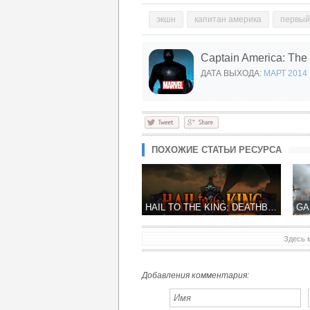
экшн
капитан америка
первый 
Captain America: The 
ДАТА ВЫХОДА:
МАРТ 2014
ПОХОЖИЕ СТАТЬИ РЕСУРСА
HAIL TO THE KING: DEATHBAT – ПЕРВЫЙ ТРЕЙЛЕР ИГРЫ ОТ РОК-ГРУППЫ AVENGED SEVENFOLD
Здесь 
GAMELOFT СЕГОДНЯ ПРЕДСТАВИЛ В APP STORE СВОЮ НОВУЮ ИГРУ «БИТВЫ ТАНКОВ»
Добавления комментария: