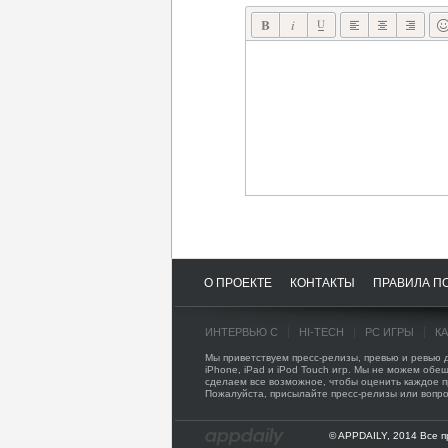
О ПРОЕКТЕ
КОНТАКТЫ
ПРАВИЛА П
ИНТЕРВЬЮ С
HI-TECH
PC ИГРЫ
К
Мы приветствуем пресс-релизы, превью и ревью
iPhone, iPad и iPod Touch игр. Мы не можем обещ
сделаем все возможное, чтобы оценить каждое 
Пожалуйста, присылайте пресс-релизы или вопро
© APPDAILY, 2014 Все 