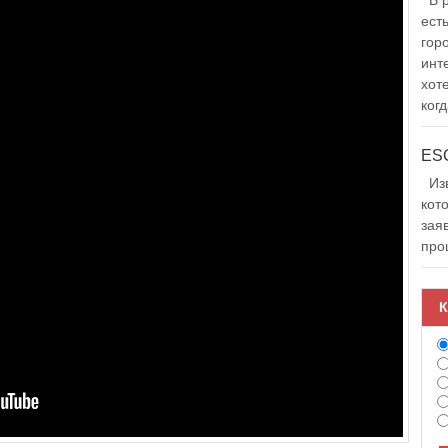
В р
ест
гор
инт
хот
когд
Изв
кот
зая
про
К