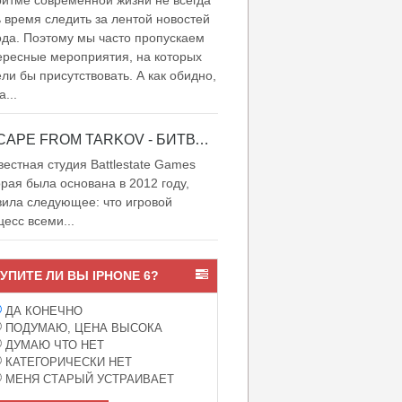
итме современной жизни не всегда
ь время следить за лентой новостей
ода. Поэтому мы часто пропускаем
ересные мероприятия, на которых
ели бы присутствовать. А как обидно,
а...
ESCAPE FROM TARKOV - БИТВА ЗА ТАРКОВ
естная студия Battlestate Games
орая была основана в 2012 году,
вила следующее: что игровой
цесс всеми...
УПИТЕ ЛИ ВЫ IPHONE 6?
ДА КОНЕЧНО
ПОДУМАЮ, ЦЕНА ВЫСОКА
ДУМАЮ ЧТО НЕТ
КАТЕГОРИЧЕСКИ НЕТ
МЕНЯ СТАРЫЙ УСТРАИВАЕТ