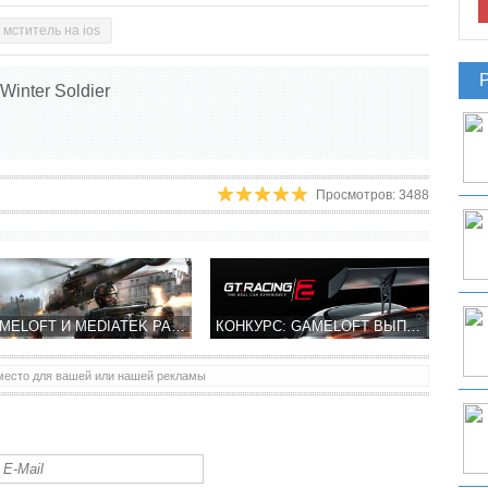
мститель на ios
Winter Soldier
Просмотров: 3488
GAMELOFT И MEDIATEK РАБОТАЮТ НАД УЛУЧШЕНИЕМ ГРАФИКИ MODERN COMBAT 5
КОНКУРС: GAMELOFT ВЫПУСТИЛ В APP STORE GT RACING 2: THE REAL CAR EXPERIENCE
место для вашей или нашей рекламы
BICA STUDIOS РАССКАЗАЛА О ПРЕДСТОЯЩЕЙ ИГРЕ SMASH IT! ADVENTURIES