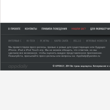
О ПРОЕКТЕ
КОНТАКТЫ
ПРАВИЛА ПОВЕДЕНИЯ
НАШЛИ БАГ?
ДЛЯ РАЗРАБОТЧ
ИНТЕРВЬЮ С
HI-TECH
PC ИГРЫ
КАРТА САЙТА
RSS 2.0
ИГРОВЫЕ НОВОСТИ
Мы приветствуем пресс-релизы, превью и ревью для существующих или будущих
iPhone, iPad и iPod Touch игр. Мы не можем обещать, что ответим, но мы
сделаем все возможное, чтобы оценить каждое представленное приложение.
Пожалуйста, присылайте пресс-релизы или вопросы на: AppDaily@yandex.ru
© APPDAILY, 2014 Все права защищены. Копирование и 