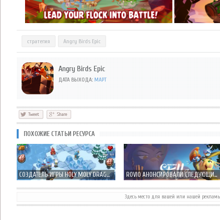
стратегия
Angry Birds Epic
Angry Birds Epic
ДАТА ВЫХОДА:
МАРТ
ПОХОЖИЕ СТАТЬИ РЕСУРСА
СОЗДАТЕЛЬ ИГРЫ HOLY MOLY DRAGONS, ПРЕДСТАВИЛ НОВУЮ ИГРУ EPIC DRAGONS
ROVIO АНОНСИРОВАЛИ СЛЕДУЮЩИЙ СПИН-ОФФ ANGRY BIRDS – ANGRY BIRDS STELLA.
Здесь место для вашей или нашей реклам
ANGRY BIRDS GO! ДОСУПЕН НОВОЗЕЛАНДСКОМ APP STORE - МИР 11 ДЕКАБРЯ!
ROVIO ПОКАЗАЛА ГЕЙМПЛЕЙ ТРЕЙЛЕР ANGRY BIRDS GO! – НУ ЧТО-ТО НОВОЕ…