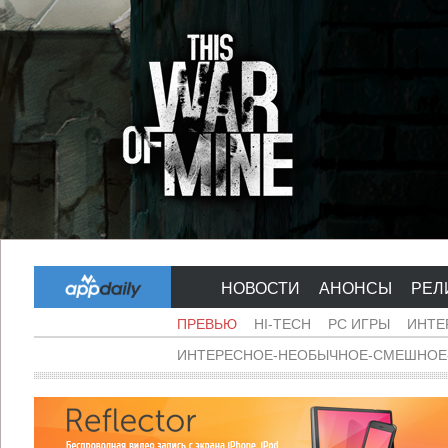
НОВОСТИ
АНОНСЫ
РЕЛ
ПРЕВЬЮ
HI-TECH
PC ИГРЫ
ИНТЕ
ИНТЕРЕСНОЕ-НЕОБЫЧНОЕ-СМЕШНОЕ-