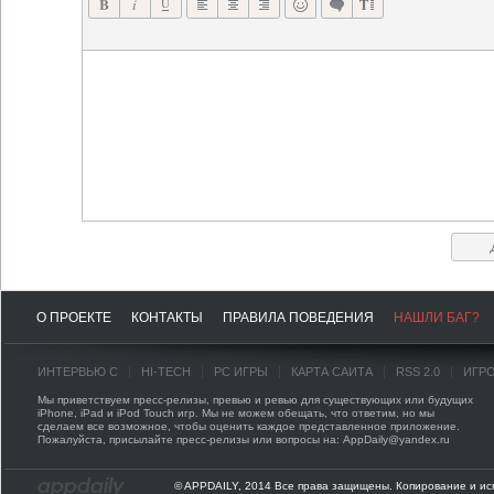
О ПРОЕКТЕ
КОНТАКТЫ
ПРАВИЛА ПОВЕДЕНИЯ
НАШЛИ БАГ?
ИНТЕРВЬЮ С
HI-TECH
PC ИГРЫ
КАРТА САЙТА
RSS 2.0
ИГР
Мы приветствуем пресс-релизы, превью и ревью для существующих или будущих
iPhone, iPad и iPod Touch игр. Мы не можем обещать, что ответим, но мы
сделаем все возможное, чтобы оценить каждое представленное приложение.
Пожалуйста, присылайте пресс-релизы или вопросы на: AppDaily@yandex.ru
© APPDAILY, 2014 Все права защищены. Копирование и ис