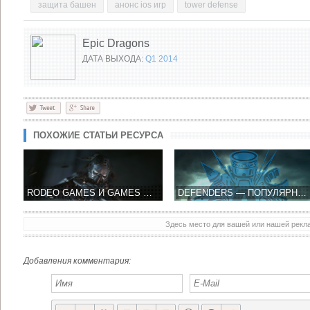
защита башен
анонс ios игр
tower defense
Epic Dragons
ДАТА ВЫХОДА:
Q1 2014
ПОХОЖИЕ СТАТЬИ РЕСУРСА
RODEO GAMES И GAMES WORKSHOP ГОТОВЯТ ИГРУ НА UNREAL ENGINE 4
DEFENDERS ― ПОПУЛЯРНАЯ НА PC ИГРА ЖАНРА TOWER DEFENSE ТЕПЕРЬ И НА IOS
Здесь место для вашей или нашей рек
INFINITY BLADE III ПОЛУЧИЛ НОВЫЙ ПАКЕТ ОБНОВЛЕНИЯ SOUL HUNTER - ОБНОВЛЯЕМСЯ
ZEPTOLAB ОБЪЯВИЛА CUT THE ROPE 2 К КОНЦУ 2013 ГОДА
Добавления комментария: