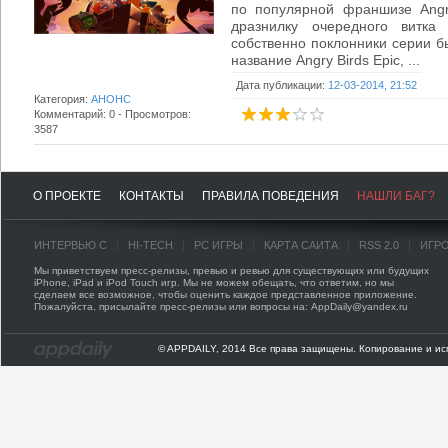
по популярной франшизе Angry
дразнилку очередного витка
собственно поклонники серии бы
название Angry Birds Epic, ...
Дата публикации:
12-03-2014, 21:52
Категория:
АНОНС
Комментарий: 0 - Просмотров:
3587
О ПРОЕКТЕ
КОНТАКТЫ
ПРАВИЛА ПОВЕДЕНИЯ
НАШЛИ БАГ?
ИНТЕРВЬЮ С
HI-TECH
PC ИГРЫ
КАРТА САЙТА
RSS 2.0
ИГР
Мы приветствуем пресс-релизы, превью и ревью для существующих или будущих
iPhone, iPad и iPod Touch игр. Мы не можем обещать, что ответим, но мы
сделаем все возможное, чтобы оценить каждое представленное приложение.
Пожалуйста, присылайте пресс-релизы или вопросы на: AppDaily@yandex.ru
© APPDAILY, 2014 Все права защищены. Копирование и ис