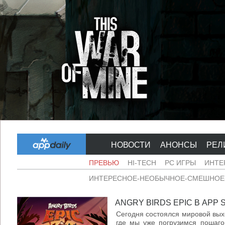
НОВОСТИ
АНОНСЫ
РЕЛ
ПРЕВЬЮ
HI-TECH
PC ИГРЫ
ИНТЕ
ИНТЕРЕСНОЕ-НЕОБЫЧНОЕ-СМЕШНОЕ-
ANGRY BIRDS EPIC В APP 
Сегодня состоялся мировой выход
где мы уже погрузимся пошаго