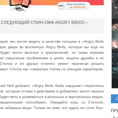
 СЛЕДУЮЩИЙ СПИН-ОФФ ANGRY BIRDS –
орую мы могли видеть в качестве гонщика в «Angry Birds
новую дверь во вселенную Angry Birds, которую вы еще не
 будет много веселья и приключений, но также игрокам
ыми серьезным проблемами в целях защиты дружбы и их
Стелла и ее друзья отлично умеют творчески решать
ывает Стеллу как «свирепую птичку со злющим характером,
ael Hed добавил: «Angry Birds Stella нарушает стереотипы
ей, которые готовы к действиям и добавляют много экшена
a будет жить и развиваться в реальных и виртуальных мирах,
овационными способами». Ожидайте игры со Стеллой,
е забавные вещи. Только не пиво, его ждать не стоит. Кое-
.