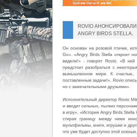
ROVIO АНОНСИРОВАЛИ
ANGRY BIRDS STELLA.
Он основан на розовой птичке, кот
Go». «Angry Birds Stella откроет 
видели!» - говорят Rovio. «В ней
предстоит разобраться с некотор
вымышленном мире. К счастью, 
поставленные задачи!». Rovio опис
но с замечательными друзьями».
Исполнительный директор Rovio Mik
и вводит сильных, пылких персонаж
в игру». «История Angry Birds Stell
стирая границу между ними инн
мультфильмы, книги, игрушки и други
что уже будет доступно этой осенью