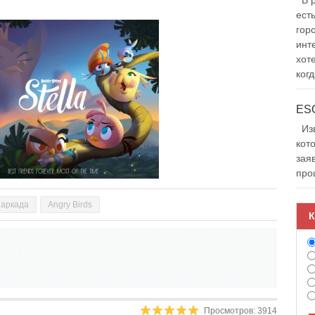
В р
ест
гор
инт
хот
когд
Изв
кот
зая
про
аркада
Angry Birds
К
Просмотров: 3914