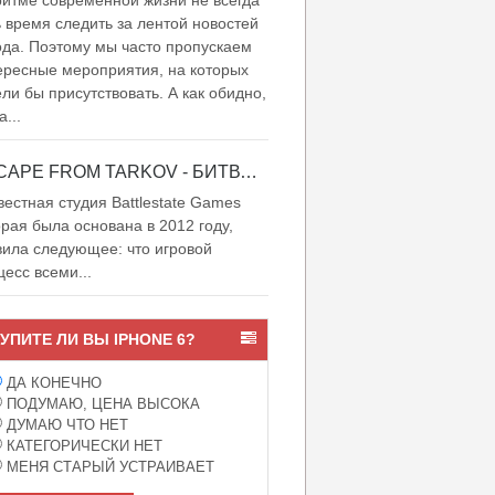
итме современной жизни не всегда
ь время следить за лентой новостей
ода. Поэтому мы часто пропускаем
ересные мероприятия, на которых
ели бы присутствовать. А как обидно,
а...
ESCAPE FROM TARKOV - БИТВА ЗА ТАРКОВ
естная студия Battlestate Games
орая была основана в 2012 году,
вила следующее: что игровой
цесс всеми...
УПИТЕ ЛИ ВЫ IPHONE 6?
ДА КОНЕЧНО
ПОДУМАЮ, ЦЕНА ВЫСОКА
ДУМАЮ ЧТО НЕТ
КАТЕГОРИЧЕСКИ НЕТ
МЕНЯ СТАРЫЙ УСТРАИВАЕТ