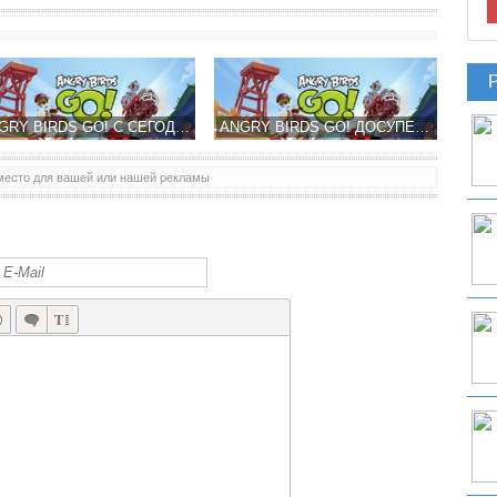
ANGRY BIRDS GO! С СЕГОДНЯШНЕГО ДНЯ ДОСТУПЕН ПО ВСЕМУ МИРУ!
ANGRY BIRDS GO! ДОСУПЕН НОВОЗЕЛАНДСКОМ APP STORE - МИР 11 ДЕКАБРЯ!
место для вашей или нашей рекламы
ROVIO ПОКАЗАЛА ГЕЙМПЛЕЙ ТРЕЙЛЕР ANGRY BIRDS GO! – НУ ЧТО-ТО НОВОЕ…