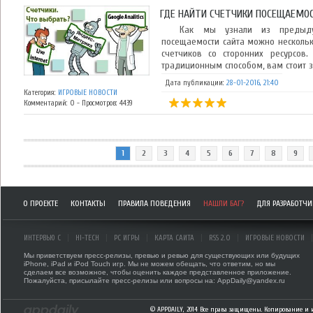
ГДЕ НАЙТИ СЧЕТЧИКИ ПОСЕЩАЕМОСТ
Как мы узнали из предыдущей
посещаемости сайта можно нескольки
счетчиков со сторонних ресурсов
традиционным способом, вам стоит зн
Дата публикации:
28-01-2016, 21:40
Категория:
ИГРОВЫЕ НОВОСТИ
Комментарий: 0 - Просмотров: 4439
1
2
3
4
5
6
7
8
9
О ПРОЕКТЕ
КОНТАКТЫ
ПРАВИЛА ПОВЕДЕНИЯ
НАШЛИ БАГ?
ДЛЯ РАЗРАБОТЧ
ИНТЕРВЬЮ С
HI-TECH
PC ИГРЫ
КАРТА САЙТА
RSS 2.0
ИГРОВЫЕ НОВОСТИ
Мы приветствуем пресс-релизы, превью и ревью для существующих или будущих
iPhone, iPad и iPod Touch игр. Мы не можем обещать, что ответим, но мы
сделаем все возможное, чтобы оценить каждое представленное приложение.
Пожалуйста, присылайте пресс-релизы или вопросы на: AppDaily@yandex.ru
© APPDAILY, 2014 Все права защищены. Копирование и 