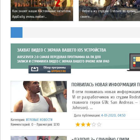
Как знают наши постоянные читатели,
Ребята из студии Croteam во время
AppDaily очень любит...
своего...
ПОЯВИЛАСЬ НОВАЯ ИНФОРМАЦИЯ ПО 
В сети появилась новая информация
VI от разработчиков из студии Rocks
главного героя GTA: San Andreas — 
Johnson). ...
Дата публикации:
4-01-2020, 04:50
Категория:
ИГРОВЫЕ НОВОСТИ
Комментарий: 0 - Просмотров: 3230
«ДЭДПУЛ 3» СЛУЧАЙНО СЛИЛИ ...