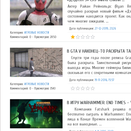
Актер Райан Рейнольдс (Ryan Rey
случайно раскрыл новый фильм «Дэд
состоянии находится проект. Как о
чем многие ожидали. ...
Дата публикации:
27-12-2019, 23:26
Категория:
ИГРОВЫЕ НОВОСТИ
Комментарий: 0 - Просмотров: 2850
В GTA V НАКОНЕЦ-ТО РАСКРЫТА ТАЙ
Спустя три года после релиза Gra
была раскрыта. Таинственный рис
выхода игры. Многие геймеры бились
связывал его с секретными комнатами
Дата публикации:
19-11-2016, 15:57
Категория:
ИГРОВЫЕ НОВОСТИ
Комментарий: 0 - Просмотров: 3543
В ИГРУ WARHAMMER: END TIMES – 
Компания Fatshark решила пре
бесплатно сыграть в Warhammer: End
лица в Конце Времен вселенной Wa
на все выходные. ...