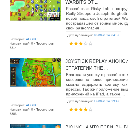
WARBITS ОТ ...
Разработчик Risky Lab, в сотр
Reilly Stroope и Joseph Borghet
новой пошаговой стратегией War
пострадавшей от войны мире, г
свои разногласия ...
Дата публикации:
18-08-2014, 04:57
Категория:
АНОНС
Комментарий: 0 - Просмотров:
3814
JOYSTICK REPLAY АНОНС
СТРАТЕГИИ THE ...
Благодаря успеху в разработке
совершенно новое приложение 
смогло выдержать критику как
прессы. Так же приложение вы
приложений на iPad, а также ...
Дата публикации:
17-08-2014, 23:47
Категория:
АНОНС
Комментарий: 0 - Просмотров:
5383
BIO INC., А ЧТО ЕСЛИ, ВЫ