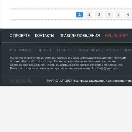
1
2
3
4
5
6
О ПРОЕКТЕ
КОНТАКТЫ
ПРАВИЛА ПОВЕДЕНИЯ
НАШЛИ БАГ?
ИНТЕРВЬЮ С
HI-TECH
PC ИГРЫ
КАРТА САЙТА
RSS 2.0
ИГР
Мы приветствуем пресс-релизы, превью и ревью для существующих или будущих
iPhone, iPad и iPod Touch игр. Мы не можем обещать, что ответим, но мы
сделаем все возможное, чтобы оценить каждое представленное приложение.
Пожалуйста, присылайте пресс-релизы или вопросы на: AppDaily@yandex.ru
© APPDAILY, 2014 Все права защищены. Копирование и ис