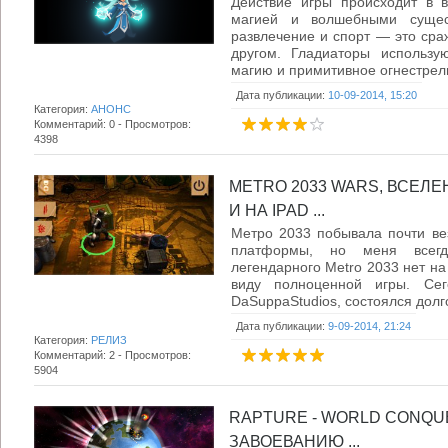
Действие игры происходит в 
магией и волшебными сущес
развлечение и спорт — это сра
другом. Гладиаторы использу
магию и примитивное огнестрель
Дата публикации:
10-09-2014, 15:20
Категория:
АНОНС
Комментарий: 0 - Просмотров:
4398
METRO 2033 WARS, ВСЕЛЕ
И НА IPAD ...
Метро 2033 побывала почти ве
платформы, но меня всег
легендарного Metro 2033 нет н
виду полноценной игры. Сег
DaSuppaStudios, состоялся долг
Дата публикации:
9-09-2014, 21:24
Категория:
РЕЛИЗ
Комментарий: 2 - Просмотров:
5904
RAPTURE - WORLD CONQUE
ЗАВОЕВАНИЮ ...