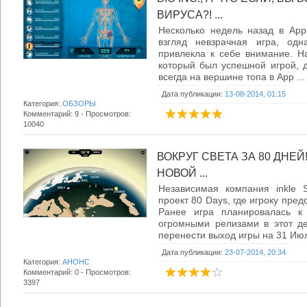
ВИРУСА?! ...
Несколько недель назад в App
взгляд невзрачная игра, од
привлекла к себе внимание. На
который был успешной игрой, д
всегда на вершине топа в App ...
Дата публикации:
13-08-2014, 01:15
Категория:
ОБЗОРЫ
Комментарий: 9 - Просмотров:
10040
ВОКРУГ СВЕТА ЗА 80 ДНЕ
НОВОЙ ...
Независимая компания inkle S
проект 80 Days, где игроку пред
Ранее игра планировалась к
огромными релизами в этот д
перенести выход игры на 31 Июля
Дата публикации:
23-07-2014, 20:34
Категория:
АНОНС
Комментарий: 0 - Просмотров:
3397