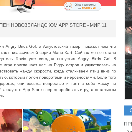
УПЕН НОВОЗЕЛАНДСКОМ APP STORE - МИР 11
 Angry Birds Go!, а Августовский тизер, показал нам что
 как в классической серии Mario Kart. Сейчас же все стало
датель Rovio уже сегодня выпустил Angry Birds Go! В
 игра приглашает нас на Piggy остров и учувствовать на
вствовать жажду скорости, когда сталкиваем птиц вниз по
стью, который полон поворотами и неровностями. Боле того
орогах, они весьма непростые и таят в себе массу не
Z аккаунт в App Store вперед пробовать игру, а остальным
ль.