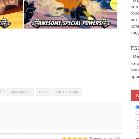
В р
ест
гор
инт
хот
когд
Изв
кот
зая
про
й
игры iphone
rovio
злыте птицы
К
Я
Просмотров: 4821