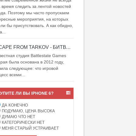
итме современной жизни не всегда
ь время следить за лентой новостей
ода. Поэтому мы часто пропускаем
ересные мероприятия, на которых
ели бы присутствовать. А как обидно,
а...
ESCAPE FROM TARKOV - БИТВА ЗА ТАРКОВ
естная студия Battlestate Games
орая была основана в 2012 году,
вила следующее: что игровой
цесс всеми...
УПИТЕ ЛИ ВЫ IPHONE 6?
ДА КОНЕЧНО
ПОДУМАЮ, ЦЕНА ВЫСОКА
ДУМАЮ ЧТО НЕТ
КАТЕГОРИЧЕСКИ НЕТ
МЕНЯ СТАРЫЙ УСТРАИВАЕТ