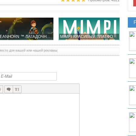
OCEANHORN ™ ЗАГАДОЧНЫЕ ПОХОЖДЕНИЯ ЮНОШИ НА ОСТРОВАХ
MIMPI КРАСИВЫЙ ПЛАТФОРМЕР - ПОМОГИ ЛУЧШЕМУ ДРУГУ ЧЕЛОВЕКА!
место для вашей или нашей рекламы
ROVIO ПОКАЗАЛА ГЕЙМПЛЕЙ ТРЕЙЛЕР ANGRY BIRDS GO! – НУ ЧТО-ТО НОВОЕ…