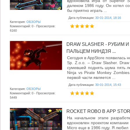
вдохновила игра от Superior S
далеком 1986 году. Он хотел со
бы приятно играть ...
Дата публикации:
30-01-2014, 18:16
Категория:
ОБЗОРЫ
Комментарий: 0 - Просмотров:
6160
DRAW SLASHER - РУБИМ 
ПАЛЬЦЕМ НИНДЗЯ ...
Сегодня в AppStore появилась но
Sp. Z.o.o. – Draw Slasher. Dra
сумевшей поднять шума пять ле
Ninja vs Pirate Monkey Zombie
первой части является ...
Дата публикации:
30-01-2014, 15:43
Категория:
ОБЗОРЫ
Комментарий: 0 - Просмотров:
5449
ROCKET ROBO В APP STORE
На начальном этапе разработк
вдохновлен проектом компании S
Micro еще в 1986 году. Я любил 