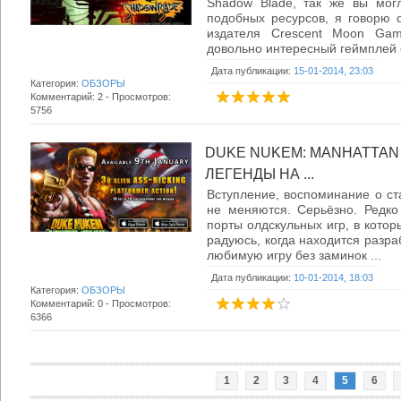
Shadow Blade, так же вы мог
подобных ресурсов, я говорю 
издателя Crescent Moon Gam
довольно интересный геймплей с
Дата публикации:
15-01-2014, 23:03
Категория:
ОБЗОРЫ
Комментарий: 2 - Просмотров:
5756
DUKE NUKEM: MANHATTAN
ЛЕГЕНДЫ НА ...
Вступление, воспоминание о ст
не меняются. Серьёзно. Редк
порты олдскульных игр, в котор
радуюсь, когда находится разра
любимую игру без заминок ...
Дата публикации:
10-01-2014, 18:03
Категория:
ОБЗОРЫ
Комментарий: 0 - Просмотров:
6366
1
2
3
4
5
6