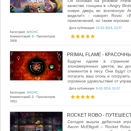
Он основан на розовой птичк
качестве гонщика в «Angry Birds
новую дверь во вселенную An
видели!» - говорят Rovio. 
приключений, но также игрокам .
Дата публикации:
13-02-2014, 22:37
Категория:
АНОНС
Комментарий: 0 - Просмотров:
3906
PRIMAL FLAME - КРАСОЧНЫ
Будучи одним в странном
злонамеренных цветов, вы до
элементов в лесу. Они будут с
погасить ваш огонь и погрузить
огромное удовольствие от управл
Дата публикации:
9-02-2014, 01:07
Категория:
АНОНС
Комментарий: 0 - Просмотров:
3451
ROCKET ROBO - ПУТЕШЕСТ
Сегодня вышла дебютная игра
Aaron McElligott – Rocket Robo