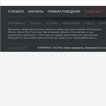
О ПРОЕКТЕ
КОНТАКТЫ
ПРАВИЛА ПОВЕДЕНИЯ
НАШЛИ БАГ?
ИНТЕРВЬЮ С
HI-TECH
PC ИГРЫ
КАРТА САЙТА
RSS 2.0
ИГР
Мы приветствуем пресс-релизы, превью и ревью для существующих или будущих
iPhone, iPad и iPod Touch игр. Мы не можем обещать, что ответим, но мы
сделаем все возможное, чтобы оценить каждое представленное приложение.
Пожалуйста, присылайте пресс-релизы или вопросы на: AppDaily@yandex.ru
© APPDAILY, 2014 Все права защищены. Копирование и ис