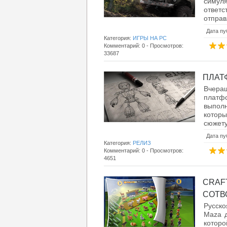
симул
ответс
отправ
Дата пу
Категория:
ИГРЫ НА PC
Комментарий: 0 - Просмотров:
33687
ПЛАТФ
Вчера
платфо
выполн
которы
сюжету
Дата пу
Категория:
РЕЛИЗ
Комментарий: 0 - Просмотров:
4651
CRAF
СОТВО
Русск
Maza д
которо