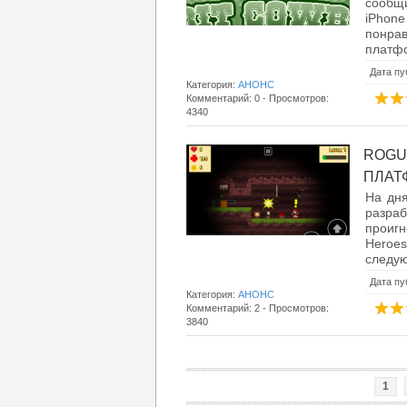
сообщ
iPhon
понра
платфо
Дата пу
Категория:
АНОНС
Комментарий: 0 - Просмотров:
4340
ROGU
ПЛАТФ
На дня
разр
проигн
Heroes
следую
Дата пу
Категория:
АНОНС
Комментарий: 2 - Просмотров:
3840
1