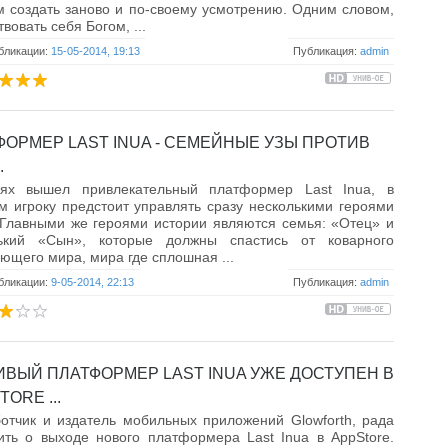
 создать заново и по-своему усмотрению. Одним словом,
твовать себя Богом, ...
бликации:
15-05-2014, 19:13
Публикация:
admin
ФОРМЕР LAST INUA - СЕМЕЙНЫЕ УЗЫ ПРОТИВ
.
ях вышел привлекательный платформер Last Inua, в
м игроку предстоит управлять сразу несколькими героями
 Главными же героями истории являются семья: «Отец» и
ький «Сын», которые должны спастись от коварного
ющего мира, мира где сплошная ...
бликации:
9-05-2014, 22:13
Публикация:
admin
ИВЫЙ ПЛАТФОРМЕР LAST INUA УЖЕ ДОСТУПЕН В
TORE ...
отчик и издатель мобильных приложений Glowforth, рада
ть о выходе нового платформера Last Inua в AppStore.