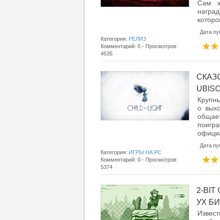
Сам ж
награ
которо
Дата пу
Категория:
РЕЛИЗ
Комментарий: 0 - Просмотров:
4535
СКАЗ
UBISO
Крупны
о выхо
общает
поигр
официа
Дата пу
Категория:
ИГРЫ НА PC
Комментарий: 0 - Просмотров:
5374
2-BIT
УХ БИ
Извест