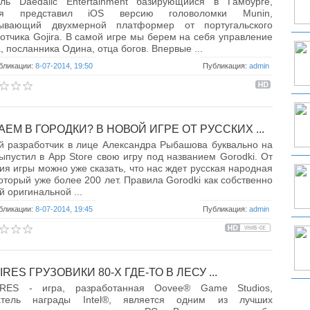
ель Daedalic Entertainment базирующийся в Гамбурге,
ня представил iOS версию головоломки Munin,
тывающий двухмерной платформер от португальского
отчика Gojira. В самой игре мы берем на себя управление
, посланника Одина, отца богов. Впервые ...
бликации:
8-07-2014, 19:50
Публикация:
admin
ЕМ В ГОРОДКИ? В НОВОЙ ИГРЕ ОТ РУССКИХ ...
й разработчик в лице Александра Рыбашова буквально на
ыпустил в App Store свою игру под названием Gorodki. От
ия игры можно уже сказать, что нас ждет русская народная
который уже более 200 лет. Правила Gorodki как собственно
й оригинальной ...
бликации:
8-07-2014, 19:45
Публикация:
admin
IRES ГРУЗОВИКИ 80-Х ГДЕ-ТО В ЛЕСУ ...
IRES - игра, разработанная Oovee® Game Studios,
атель награды Intel®, является одним из лучших