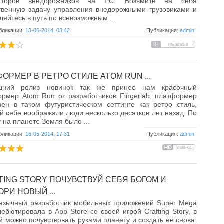
яторов внедорожников на PC. Возьмите на себя
твенную задачу управления внедорожными грузовиками и
ляйтесь в путь по всевозможным ...
бликации:
13-06-2014, 03:42
Публикация:
admin
ОРМЕР В РЕТРО СТИЛЕ ATOM RUN ...
шний релиз новинок так же принес нам красочный
рмер Atom Run от разработчиков Fingerlab, платформер
ен в таком футуристическом сеттинге как ретро стиль,
й себе воображали люди несколько десятков лет назад. По
 на планете Земля было ...
бликации:
16-05-2014, 17:31
Публикация:
admin
TING STORY ПОЧУВСТВУЙ СЕБЯ БОГОМ И
РИ НОВЫЙ ...
оязычный разработчик мобильных приложений Super Mega
ебютировала в App Store со своей игрой Crafting Story, в
й можно почувствовать руками планету и создать её снова.