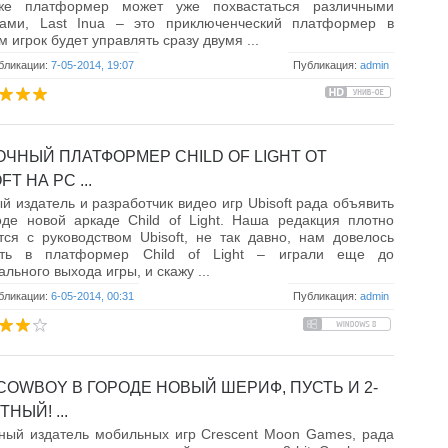
е платформер может уже похвастаться различными
дами, Last Inua – это приключенческий платформер в
м игрок будет управлять сразу двумя ...
бликации:
7-05-2014, 19:07
Публикация:
admin
ОЧНЫЙ ПЛАТФОРМЕР CHILD OF LIGHT ОТ
FT НА PC ...
й издатель и разработчик видео игр Ubisoft рада объявить
де новой аркаде Child of Light. Наша редакция плотно
ся с руководством Ubisoft, не так давно, нам довелось
ать в платформер Child of Light – играли еще до
льного выхода игры, и скажу ...
бликации:
6-05-2014, 00:31
Публикация:
admin
 COWBOY В ГОРОДЕ НОВЫЙ ШЕРИФ, ПУСТЬ И 2-
ТНЫЙ! ...
ный издатель мобильных игр Crescent Moon Games, рада