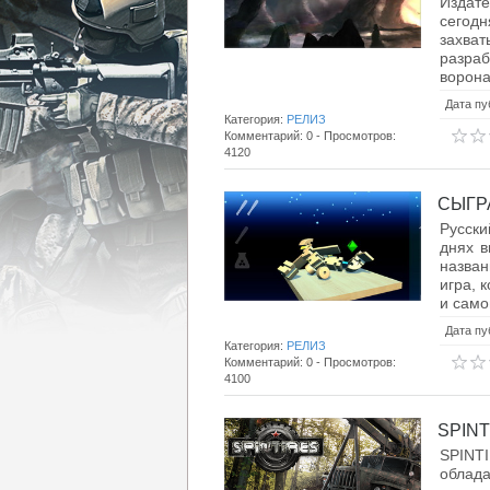
Издат
сегод
захва
разраб
ворона
Дата пу
Категория:
РЕЛИЗ
Комментарий: 0 - Просмотров:
4120
СЫГРА
Русски
днях в
назван
игра, 
и само
Дата пу
Категория:
РЕЛИЗ
Комментарий: 0 - Просмотров:
4100
SPINT
SPINT
облад