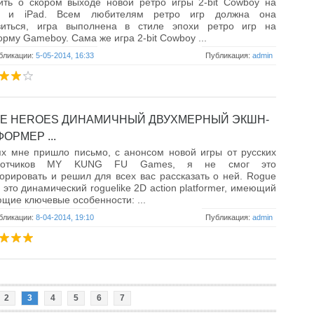
ить о скором выходе новой ретро игры 2-bit Cowboy на
e и iPad. Всем любителям ретро игр должна она
виться, игра выполнена в стиле эпохи ретро игр на
рму Gameboy. Сама же игра 2-bit Cowboy ...
бликации:
5-05-2014, 16:33
Публикация:
admin
E HEROES ДИНАМИЧНЫЙ ДВУХМЕРНЫЙ ЭКШН-
ОРМЕР ...
х мне пришло письмо, с анонсом новой игры от русских
аботчиков MY KUNG FU Games, я не смог это
орировать и решил для всех вас рассказать о ней. Rogue
 это динамический roguelike 2D action platformer, имеющий
щие ключевые особенности: ...
бликации:
8-04-2014, 19:10
Публикация:
admin
2
3
4
5
6
7