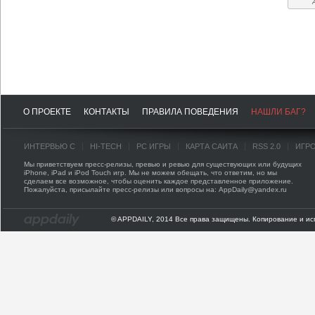
О ПРОЕКТЕ
КОНТАКТЫ
ПРАВИЛА ПОВЕДЕНИЯ
НАШЛИ БАГ?
ИНТЕРВЬЮ С
HI-TECH
PC ИГРЫ
КАРТА САЙТА
RSS 2.0
ИГР
Мы приветствуем пресс-релизы, превью и ревью для существующих или будущих
iPhone, iPad и iPod Touch игр. Мы не можем обещать, что ответим, но мы
сделаем все возможное, чтобы оценить каждое представленное приложение.
Пожалуйста, присылайте пресс-релизы или вопросы на: AppDaily@yandex.ru
© APPDAILY, 2014 Все права защищены. Копирование и ис