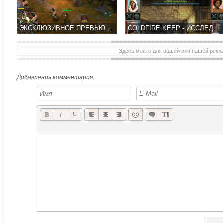
ЭКСКЛЮЗИВНОЕ ПРЕВЬЮ DEMONROCK: WAR OF AGES СМЕСЬ RPG И ЗАЩИТНЫХ БАШЕН!
COLDFIRE KEEP - ИССЛЕДОВАНИЕ ПОДЗЕМЕЛИЙ В КАРМАНЕ
Здесь место для вашей или нашей рек
GAMELOFT И MEDIATEK РАБОТАЮТ НАД УЛУЧШЕНИЕМ ГРАФИКИ MODERN COMBAT 5
КОНКУРС: GAMELOFT ВЫПУСТИЛ В APP STORE GT RACING 2: THE REAL CAR EXPERIENCE
Добавления комментария: