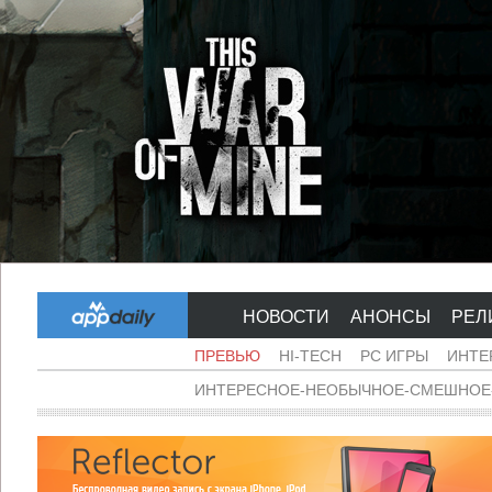
НОВОСТИ
АНОНСЫ
РЕЛ
ПРЕВЬЮ
HI-TECH
PC ИГРЫ
ИНТЕ
ИНТЕРЕСНОЕ-НЕОБЫЧНОЕ-СМЕШНОЕ-