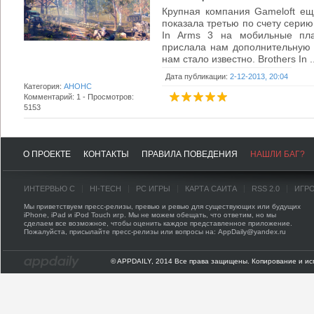
Крупная компания Gameloft ещ
показала третью по счету серию
In Arms 3 на мобильные пла
прислала нам дополнительную 
нам стало известно. Brothers In ..
Дата публикации:
2-12-2013, 20:04
Категория:
АНОНС
Комментарий: 1 - Просмотров:
5153
О ПРОЕКТЕ
КОНТАКТЫ
ПРАВИЛА ПОВЕДЕНИЯ
НАШЛИ БАГ?
ИНТЕРВЬЮ С
HI-TECH
PC ИГРЫ
КАРТА САЙТА
RSS 2.0
ИГР
Мы приветствуем пресс-релизы, превью и ревью для существующих или будущих
iPhone, iPad и iPod Touch игр. Мы не можем обещать, что ответим, но мы
сделаем все возможное, чтобы оценить каждое представленное приложение.
Пожалуйста, присылайте пресс-релизы или вопросы на: AppDaily@yandex.ru
© APPDAILY, 2014 Все права защищены. Копирование и ис