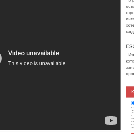
В р
ест
гор
инт
хот
когд
Изв
кот
зая
про
К