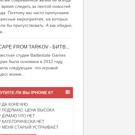
итме современной жизни не всегда
ь время следить за лентой новостей
ода. Поэтому мы часто пропускаем
ересные мероприятия, на которых
ели бы присутствовать. А как обидно,
а...
ESCAPE FROM TARKOV - БИТВА ЗА ТАРКОВ
естная студия Battlestate Games
орая была основана в 2012 году,
вила следующее: что игровой
цесс всеми...
УПИТЕ ЛИ ВЫ IPHONE 6?
ДА КОНЕЧНО
ПОДУМАЮ, ЦЕНА ВЫСОКА
ДУМАЮ ЧТО НЕТ
КАТЕГОРИЧЕСКИ НЕТ
МЕНЯ СТАРЫЙ УСТРАИВАЕТ