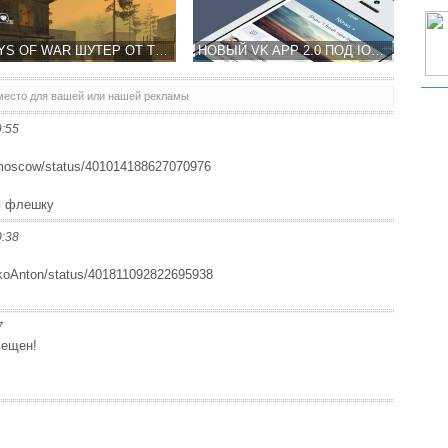
DAYS OF WAR ШУТЕР ОТ ТРЕТЬЕГО ЛИЦА ОТ EGGCODE GAMES
НОВЫЙ VK APP 2.0 ПОД IOS 7 ВЫХОДИТ НА СЛЕДУЮЩЕЙ НЕДЕЛЕ!
место для вашей или нашей рекламы
9:55
БЕСПЛАТНЫЙ ХИТ BATMAN: ARKHAM ORIGINS УЖЕ ДОСТУПЕН В APP STORE ПО ВСЕМУ МИРУ
z_moscow/status/401014188627070976
ю флешку
0:38
edkoAnton/status/401811092822695938
7
вещен!