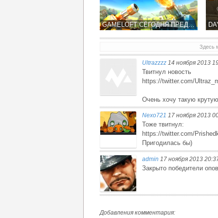
GAMELOFT СЕГОДНЯ ПРЕДСТАВИЛ В APP STORE СВОЮ НОВУЮ ИГРУ «БИТВЫ ТАНКОВ»
Здесь 
Ultrazzzz
14 ноября 2013 1
REAL RACING 3 ОБЗАВЕЛСЯ НОВОЙ ТРАССОЙ И FERRARI-ЯМИ
Твитнул новость
https://twitter.com/Ultra
Очень хочу такую круту
Nexo721
17 ноября 2013 0
Тоже твитнул:
https://twitter.com/Prish
Пригодилась бы)
admin
17 ноября 2013 20:3
Закрыто победители опо
Добавления комментария: