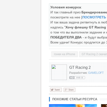
Условия конкурса
:
И так главный приз
Брендированна
посмотрите на нее [
ПОСМОТРЕТЬ 
И так ваша задача ретвитнуть в люб
надпись "
Хочу флешку
GT Racing 
о том что вы выполнили задание и н
ПОБЕДИТЕЛЯ ДВА
- и будут выбр
Всем удачи! Конкурс продлится до 
гонки на iPhone
GT Racing 2 скача
GT Racing 2
Разработчик:
GAMELOFT
ПОХОЖИЕ СТАТЬИ РЕСУРСА