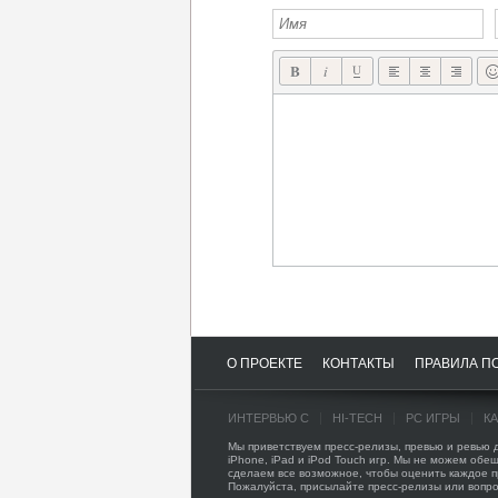
О ПРОЕКТЕ
КОНТАКТЫ
ПРАВИЛА П
ИНТЕРВЬЮ С
HI-TECH
PC ИГРЫ
К
Мы приветствуем пресс-релизы, превью и ревью
iPhone, iPad и iPod Touch игр. Мы не можем обещ
сделаем все возможное, чтобы оценить каждое 
Пожалуйста, присылайте пресс-релизы или вопро