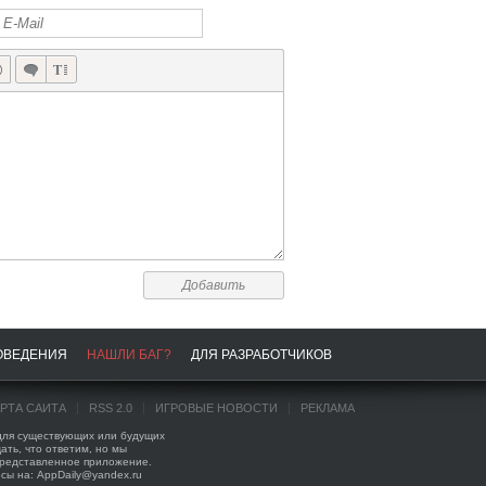
Добавить
ОВЕДЕНИЯ
НАШЛИ БАГ?
ДЛЯ РАЗРАБОТЧИКОВ
АРТА САЙТА
RSS 2.0
ИГРОВЫЕ НОВОСТИ
РЕКЛАМА
 для существующих или будущих
ать, что ответим, но мы
представленное приложение.
сы на: AppDaily@yandex.ru