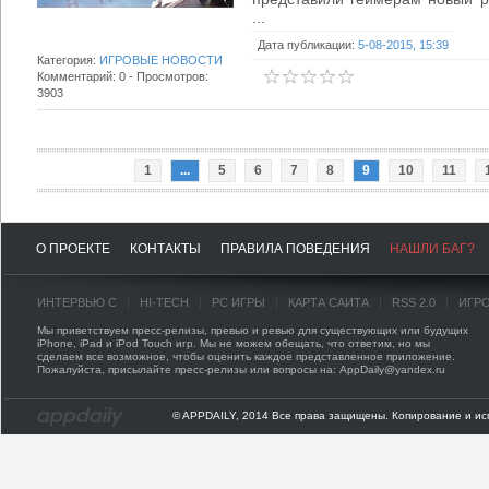
...
Дата публикации:
5-08-2015, 15:39
Категория:
ИГРОВЫЕ НОВОСТИ
Комментарий: 0 - Просмотров:
3903
1
...
5
6
7
8
9
10
11
О ПРОЕКТЕ
КОНТАКТЫ
ПРАВИЛА ПОВЕДЕНИЯ
НАШЛИ БАГ?
ИНТЕРВЬЮ С
HI-TECH
PC ИГРЫ
КАРТА САЙТА
RSS 2.0
ИГР
Мы приветствуем пресс-релизы, превью и ревью для существующих или будущих
iPhone, iPad и iPod Touch игр. Мы не можем обещать, что ответим, но мы
сделаем все возможное, чтобы оценить каждое представленное приложение.
Пожалуйста, присылайте пресс-релизы или вопросы на: AppDaily@yandex.ru
© APPDAILY, 2014 Все права защищены. Копирование и ис