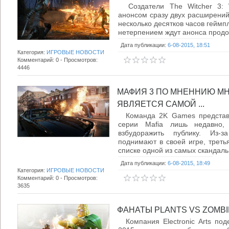
Создатели The Witcher 3: W
анонсом сразу двух расширений,
несколько десятков часов геймп
нетерпением ждут анонса продол
Дата публикации:
6-08-2015, 18:51
Категория:
ИГРОВЫЕ НОВОСТИ
Комментарий: 0 - Просмотров:
4446
МАФИЯ 3 ПО МНЕННИЮ М
ЯВЛЯЕТСЯ САМОЙ ...
Команда 2K Games представи
серии Mafia лишь недавно, 
взбудоражить публику. Из-з
поднимают в своей игре, треть
списке одной из самых скандальн
Дата публикации:
6-08-2015, 18:49
Категория:
ИГРОВЫЕ НОВОСТИ
Комментарий: 0 - Просмотров:
3635
ФАНАТЫ PLANTS VS ZOMBIE
Компания Electronic Arts по