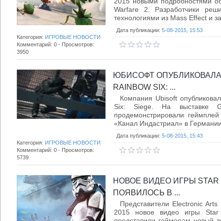
2015 новыми подробностями об 
Warfare 2. Разработчики реш
технологиями из Mass Effect и за
Дата публикации:
5-08-2015, 15:53
Категория:
ИГРОВЫЕ НОВОСТИ
Комментарий: 0 - Просмотров:
3950
ЮБИСОФТ ОПУБЛИКОВАЛА 
RAINBOW SIX: ...
Компания Ubisoft опубликовал
Six: Siege. На выставке 
продемонстрировали геймплей
«Канал Индастриал» в Германии.
Дата публикации:
5-08-2015, 15:43
Категория:
ИГРОВЫЕ НОВОСТИ
Комментарий: 0 - Просмотров:
5739
НОВОЕ ВИДЕО ИГРЫ STAR
ПОЯВИЛОСЬ В ...
Представители Electronic Art
2015 новое видео игры Star W
представили геймерам новый р