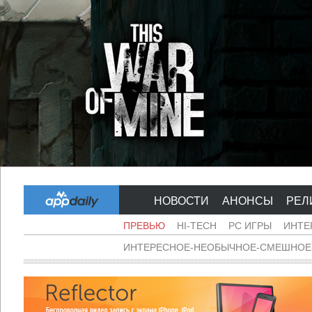
НОВОСТИ
АНОНСЫ
РЕЛ
ПРЕВЬЮ
HI-TECH
PC ИГРЫ
ИНТЕ
ИНТЕРЕСНОЕ-НЕОБЫЧНОЕ-СМЕШНОЕ-