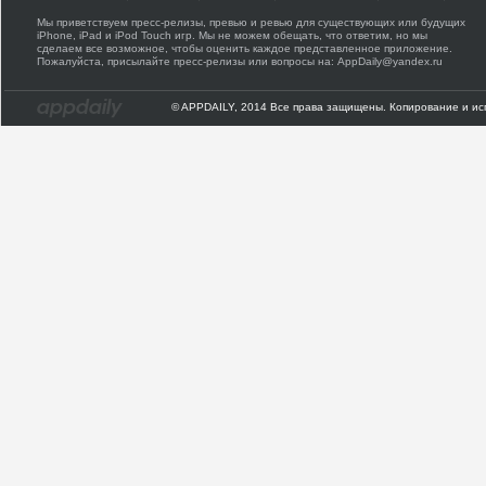
Мы приветствуем пресс-релизы, превью и ревью для существующих или будущих
iPhone, iPad и iPod Touch игр. Мы не можем обещать, что ответим, но мы
сделаем все возможное, чтобы оценить каждое представленное приложение.
Пожалуйста, присылайте пресс-релизы или вопросы на: AppDaily@yandex.ru
© APPDAILY, 2014 Все права защищены. Копирование и ис