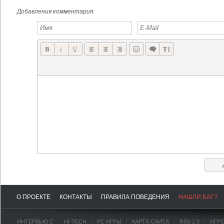
MIMPI КРАСОЧНЫЙ ПЛАТФОРМЕР-ГОЛОВОЛОМКА ОТ CRESCENT MOON GAMES
LITTLE BIT EVIL КЛАССИКА ЖАНРА TOWER DEFENSE НА СТОРОНЕ ЗЛА, А НЕ ДОБРА
Добавления комментария:
О ПРОЕКТЕ
КОНТАКТЫ
ПРАВИЛА ПОВЕДЕНИЯ
НАШЛИ БАГ?
ИНТЕРВЬЮ С
HI-TECH
PC ИГРЫ
КАРТА САЙТА
RSS 2.0
ИГР