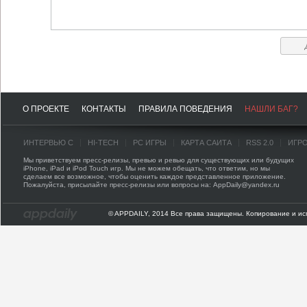
О ПРОЕКТЕ
КОНТАКТЫ
ПРАВИЛА ПОВЕДЕНИЯ
НАШЛИ БАГ?
ИНТЕРВЬЮ С
HI-TECH
PC ИГРЫ
КАРТА САЙТА
RSS 2.0
ИГР
Мы приветствуем пресс-релизы, превью и ревью для существующих или будущих
iPhone, iPad и iPod Touch игр. Мы не можем обещать, что ответим, но мы
сделаем все возможное, чтобы оценить каждое представленное приложение.
Пожалуйста, присылайте пресс-релизы или вопросы на: AppDaily@yandex.ru
© APPDAILY, 2014 Все права защищены. Копирование и ис