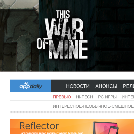
НОВОСТИ
АНОНСЫ
РЕЛ
ПРЕВЬЮ
HI-TECH
PC ИГРЫ
ИНТЕ
ИНТЕРЕСНОЕ-НЕОБЫЧНОЕ-СМЕШНОЕ-