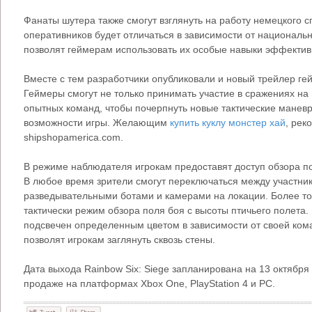
Фанаты шутера также смогут взглянуть на работу немецкого 
оперативников будет отличаться в зависимости от националь
позволят геймерам использовать их особые навыки эффектив
Вместе с тем разработчики опубликовали и новый трейлер г
Геймеры смогут не только принимать участие в сражениях на п
опытных команд, чтобы почерпнуть новые тактические маневр
возможности игры. Желающим
купить куклу монстер хай
, рек
shipshopamerica.com.
В режиме наблюдателя игрокам предоставят доступ обзора по
В любое время зрители смогут переключаться между участник
разведывательными ботами и камерами на локации. Более тог
тактически режим обзора поля боя с высоты птичьего полета.
подсвечен определенным цветом в зависимости от своей ком
позволят игрокам заглянуть сквозь стены.
Дата выхода Rainbow Six: Siege запланирована на 13 октября 
продаже на платформах Xbox One, PlayStation 4 и PC.