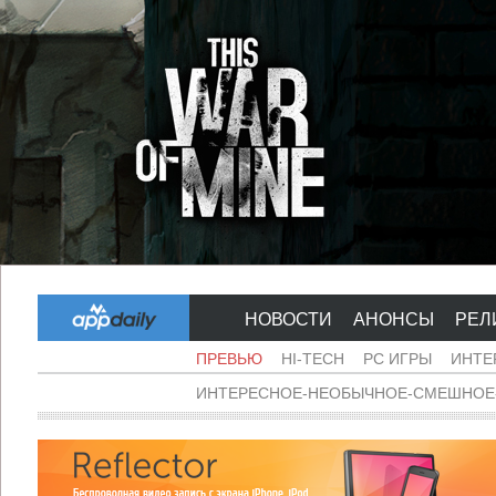
НОВОСТИ
АНОНСЫ
РЕЛ
ПРЕВЬЮ
HI-TECH
PC ИГРЫ
ИНТЕ
ИНТЕРЕСНОЕ-НЕОБЫЧНОЕ-СМЕШНОЕ-