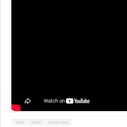
экшн
зомби
волны игры