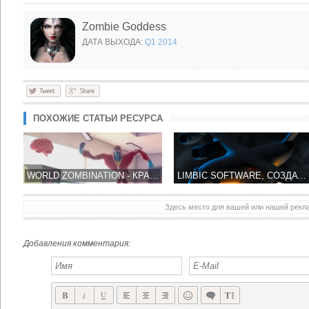
Zombie Goddess
ДАТА ВЫХОДА:
Q1 2014
ПОХОЖИЕ СТАТЬИ РЕСУРСА
WORLD ZOMBINATION - КРАСОЧНАЯ ЗОМБИ СТРАТЕГИЯ
LIMBIC SOFTWARE, СОЗДАТЕЛЬ ZOMBIE GUNSHIP ПОКАЗАЛ GUNSHIP X
Здесь место для вашей или нашей рек
ДО ВЫХОДА ЭКШН ШУТЕРА DEAD TRIGGER 2 ОСТАЛАСЬ НЕДЕЛЯ!
БЕСПЛАТНЫЙ ЗОМБИ ШУТЕР THE DROWNING УЖЕ В APP STORE
Добавления комментария: