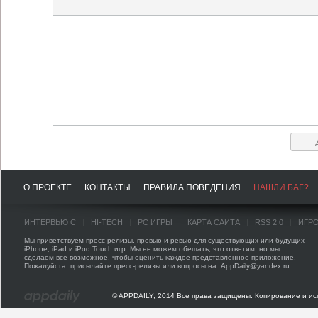
О ПРОЕКТЕ
КОНТАКТЫ
ПРАВИЛА ПОВЕДЕНИЯ
НАШЛИ БАГ?
ИНТЕРВЬЮ С
HI-TECH
PC ИГРЫ
КАРТА САЙТА
RSS 2.0
ИГР
Мы приветствуем пресс-релизы, превью и ревью для существующих или будущих
iPhone, iPad и iPod Touch игр. Мы не можем обещать, что ответим, но мы
сделаем все возможное, чтобы оценить каждое представленное приложение.
Пожалуйста, присылайте пресс-релизы или вопросы на: AppDaily@yandex.ru
© APPDAILY, 2014 Все права защищены. Копирование и ис