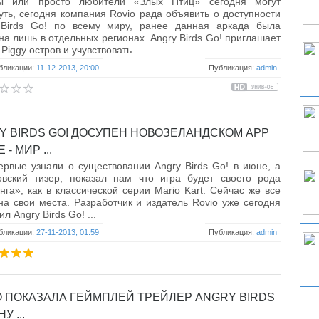
ы или просто любители «Злых Птиц» сегодня могут
уть, сегодня компания Rovio рада объявить о доступности
 Birds Go! по всему миру, ранее данная аркада была
на лишь в отдельных регионах. Angry Birds Go! приглашает
Piggy остров и учувствовать ...
бликации:
11-12-2013, 20:00
Публикация:
admin
Y BIRDS GO! ДОСУПЕН НОВОЗЕЛАНДСКОМ APP
 - МИР ...
рвые узнали о существовании Angry Birds Go! в июне, а
овский тизер, показал нам что игра будет своего рода
нга», как в классической серии Mario Kart. Сейчас же все
на свои места. Разработчик и издатель Rovio уже сегодня
л Angry Birds Go! ...
бликации:
27-11-2013, 01:59
Публикация:
admin
O ПОКАЗАЛА ГЕЙМПЛЕЙ ТРЕЙЛЕР ANGRY BIRDS
НУ ...