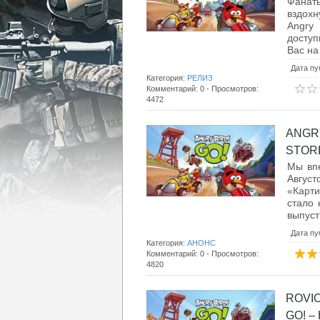
Фанат
вздохн
Angry
доступ
Вас на 
Дата пу
Категория:
РЕЛИЗ
Комментарий: 0 - Просмотров:
4472
ANGR
STORE
Мы впе
Август
«Карти
стало 
выпусти
Дата пу
Категория:
АНОНС
Комментарий: 0 - Просмотров:
4820
ROVI
GO! – 