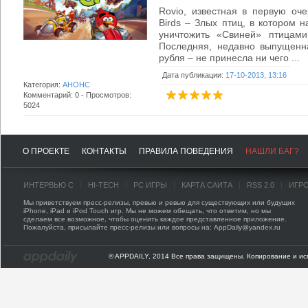
Rovio, известная в первую оч
Birds – Злых птиц, в котором н
уничтожить «Свиней» птицами
Последняя, недавно выпущенная
рубля – не принесла ни чего ...
Дата публикации:
17-10-2013, 13:16
Категория:
АНОНС
Комментарий: 0 - Просмотров:
5024
О ПРОЕКТЕ
КОНТАКТЫ
ПРАВИЛА ПОВЕДЕНИЯ
НАШЛИ БАГ?
ИНТЕРВЬЮ С
HI-TECH
PC ИГРЫ
КАРТА САЙТА
RSS 2.0
ИГР
Мы приветствуем пресс-релизы, превью и ревью для существующих или будущих
iPhone, iPad и iPod Touch игр. Мы не можем обещать, что ответим, но мы
сделаем все возможное, чтобы оценить каждое представленное приложение.
Пожалуйста, присылайте пресс-релизы или вопросы на: AppDaily@yandex.ru
© APPDAILY, 2014 Все права защищены. Копирование и ис