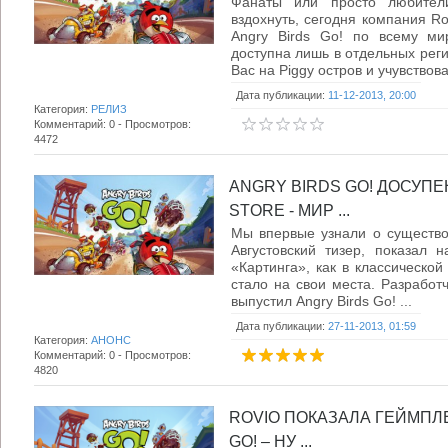
Фанаты или просто любител
вздохнуть, сегодня компания Ro
Angry Birds Go! по всему ми
доступна лишь в отдельных реги
Вас на Piggy остров и учувствоват
Дата публикации:
11-12-2013, 20:00
Категория:
РЕЛИЗ
Комментарий: 0 - Просмотров:
4472
ANGRY BIRDS GO! ДОСУП
STORE - МИР ...
Мы впервые узнали о существов
Августовский тизер, показал 
«Картинга», как в классической
стало на свои места. Разработч
выпустил Angry Birds Go! ...
Дата публикации:
27-11-2013, 01:59
Категория:
АНОНС
Комментарий: 0 - Просмотров:
4820
ROVIO ПОКАЗАЛА ГЕЙМПЛ
GO! – НУ ...