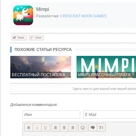
Mimpi
Разработчик:
CRESCENT MOON GAMES
ПОХОЖИЕ СТАТЬИ РЕСУРСА
БЕСПЛАТНЫЙ ПОСТАПОКАЛИПТИЧЕСКИЙ ШУТЕР
MIMPI КРАСОЧНЫЙ ПЛАТФОРМЕР-ГОЛОВОЛОМКА ОТ CRESCENT MOON GAMES
Здесь место для вашей или нашей рек
LITTLE BIT EVIL КЛАССИКА ЖАНРА TOWER DEFENSE НА СТОРОНЕ ЗЛА, А НЕ ДОБРА
БЕСПЛАТНЫЙ ЗОМБИ ШУТЕР THE DROWNING УЖЕ В APP STORE
Добавления комментария: