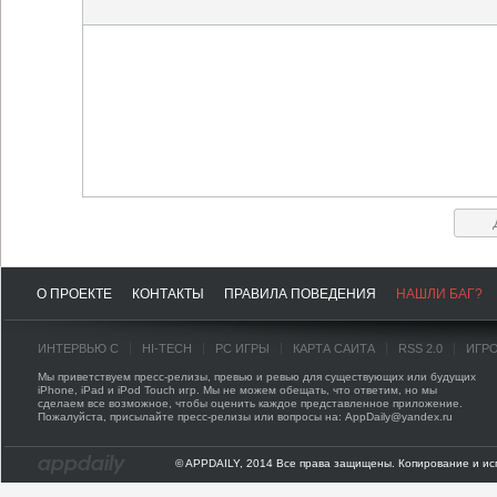
О ПРОЕКТЕ
КОНТАКТЫ
ПРАВИЛА ПОВЕДЕНИЯ
НАШЛИ БАГ?
ИНТЕРВЬЮ С
HI-TECH
PC ИГРЫ
КАРТА САЙТА
RSS 2.0
ИГР
Мы приветствуем пресс-релизы, превью и ревью для существующих или будущих
iPhone, iPad и iPod Touch игр. Мы не можем обещать, что ответим, но мы
сделаем все возможное, чтобы оценить каждое представленное приложение.
Пожалуйста, присылайте пресс-релизы или вопросы на: AppDaily@yandex.ru
© APPDAILY, 2014 Все права защищены. Копирование и ис