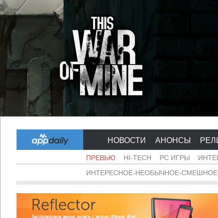
НОВОСТИ
АНОНСЫ
РЕЛ
ПРЕВЬЮ
HI-TECH
PC ИГРЫ
ИНТЕ
ИНТЕРЕСНОЕ-НЕОБЫЧНОЕ-СМЕШНОЕ-