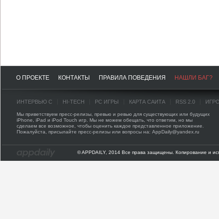
О ПРОЕКТЕ
КОНТАКТЫ
ПРАВИЛА ПОВЕДЕНИЯ
НАШЛИ БАГ?
ИНТЕРВЬЮ С
HI-TECH
PC ИГРЫ
КАРТА САЙТА
RSS 2.0
ИГР
Мы приветствуем пресс-релизы, превью и ревью для существующих или будущих
iPhone, iPad и iPod Touch игр. Мы не можем обещать, что ответим, но мы
сделаем все возможное, чтобы оценить каждое представленное приложение.
Пожалуйста, присылайте пресс-релизы или вопросы на: AppDaily@yandex.ru
© APPDAILY, 2014 Все права защищены. Копирование и ис