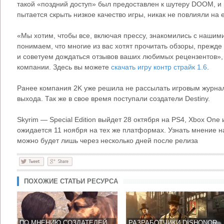
такой «поздний доступ» был предоставлен к шутеру DOOM, и 
пытается скрыть низкое качество игры, никак не повлияли на е
«Мы хотим, чтобы все, включая прессу, знакомились с наши
понимаем, что многие из вас хотят прочитать обзоры, прежде
и советуем дождаться отзывов ваших любимых рецензентов»,
компании. Здесь вы можете
скачать игру контр страйк 1.6
.
Ранее компания 2K уже решила не рассылать игровым журнал
выхода. Так же в свое время поступали создатели Destiny.
Skyrim — Special Edition выйдет 28 октября на PS4, Xbox One
ожидается 11 ноября на тех же платформах. Узнать мнение н
можно будет лишь через несколько дней после релиза
ПОХОЖИЕ СТАТЬИ РЕСУРСА
ПО МНЕНИЮ СОЗДАТЕЛЕЙ ФОЛЛАУТ 4 ДОЛЖНА ЗАТМИТЬ SKYRIM
РАЗРАБОТЧИКИ DISHONORED 2 ОБЪЯСНИЛИ ПОЧЕМУ НЕ ПОКАЗАЛИ ГЕЙМПЛЕЙ