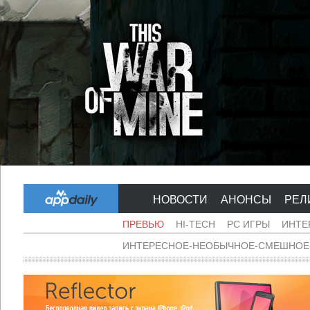
НОВОСТИ
АНОНСЫ
РЕЛ
ПРЕВЬЮ
HI-TECH
PC ИГРЫ
ИНТЕ
ИНТЕРЕСНОЕ-НЕОБЫЧНОЕ-СМЕШНОЕ-