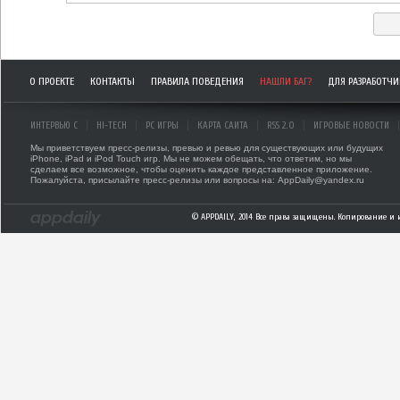
О ПРОЕКТЕ
КОНТАКТЫ
ПРАВИЛА ПОВЕДЕНИЯ
НАШЛИ БАГ?
ДЛЯ РАЗРАБОТЧ
ИНТЕРВЬЮ С
HI-TECH
PC ИГРЫ
КАРТА САЙТА
RSS 2.0
ИГРОВЫЕ НОВОСТИ
Мы приветствуем пресс-релизы, превью и ревью для существующих или будущих
iPhone, iPad и iPod Touch игр. Мы не можем обещать, что ответим, но мы
сделаем все возможное, чтобы оценить каждое представленное приложение.
Пожалуйста, присылайте пресс-релизы или вопросы на: AppDaily@yandex.ru
© APPDAILY, 2014 Все права защищены. Копирование и 