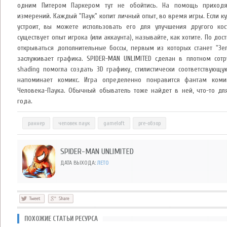
одним Питером Паркером тут не обойтись. На помощь приходя
измерений. Каждый "Паук" копит личный опыт, во время игры. Если к
устроит, вы можете использовать его для улучшения другого ко
существует опыт игрока (или аккаунта), называйте, как хотите. По д
открываться дополнительные боссы, первым из которых станет "Зе
заслуживает графика. SPIDER-MAN UNLIMITED сделан в плотном сотру
shading помогла создать 3D графику, стилистически соответствую
напоминает комикс. Игра определенно понравится фантам ком
Человека-Паука. Обычный обыватель тоже найдет в ней, что-то для
года.
раннер
человек паук
gameloft
pre-обзор
SPIDER-MAN UNLIMITED
ДАТА ВЫХОДА:
ЛЕТО
ПОХОЖИЕ СТАТЬИ РЕСУРСА