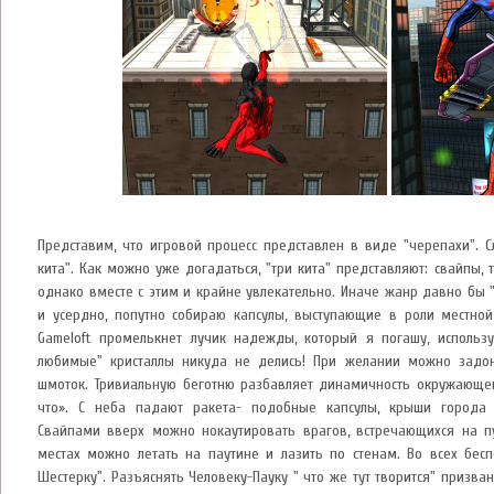
Представим, что игровой процесс представлен в виде "черепахи". С
кита". Как можно уже догадаться, "три кита" представляют: свайпы, т
однако вместе с этим и крайне увлекательно. Иначе жанр давно бы "
и усердно, попутно собираю капсулы, выступающие в роли местной
Gameloft промелькнет лучик надежды, который я погашу, использ
любимые" кристаллы никуда не делись! При желании можно задона
шмоток. Тривиальную беготню разбавляет динамичность окружающего
что». С неба падают ракета- подобные капсулы, крыши города
Свайпами вверх можно нокаутировать врагов, встречающихся на п
местах можно летать на паутине и лазить по стенам. Во всех бес
Шестерку". Разъяснять Человеку-Пауку " что же тут творится" призв