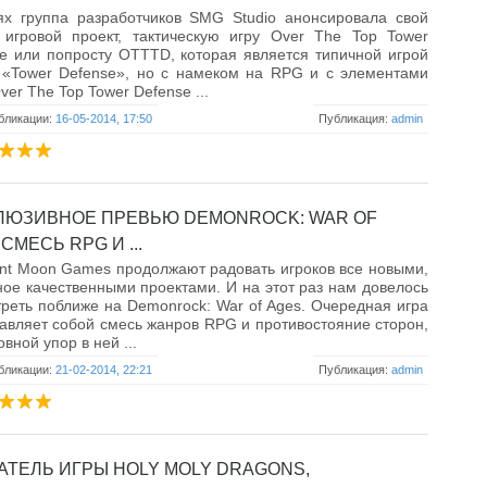
ях группа разработчиков SMG Studio анонсировала свой
 игровой проект, тактическую игру Over The Top Tower
e или попросту OTTTD, которая является типичной игрой
 «Tower Defense», но с намеком на RPG и с элементами
ver The Top Tower Defense ...
бликации:
16-05-2014, 17:50
Публикация:
admin
ЛЮЗИВНОЕ ПРЕВЬЮ DEMONROCK: WAR OF
СМЕСЬ RPG И ...
nt Moon Games продолжают радовать игроков все новыми,
ное качественными проектами. И на этот раз нам довелось
реть поближе на Demonrock: War of Ages. Очередная игра
авляет собой смесь жанров RPG и противостояние сторон,
овной упор в ней ...
бликации:
21-02-2014, 22:21
Публикация:
admin
АТЕЛЬ ИГРЫ HOLY MOLY DRAGONS,