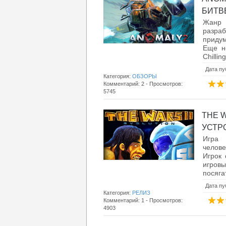
БИТВЕ
Жанр 
разраб
придум
Еще не
Chilli
Дата пу
Категория:
ОБЗОРЫ
Комментарий: 2 - Просмотров:
5745
THE 
УСТРО
Игра 
челове
Игрок 
игров
посяга
Дата пу
Категория:
РЕЛИЗ
Комментарий: 1 - Просмотров:
4903