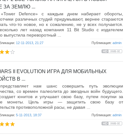
 ЗА ЗЕМЛЮ ...
«Tower Defence» с каждым днем набирает обороты,
отчики различных студий придумывают, вернее стараются
ать что-то новое, но к сожалению, не у всех получается.
сколько лет назад компания 11 Bit Studio с издателем
ngo выпустила переворотный ...
бликации:
12-11-2013, 21:27
Публикация:
admin
WARS II EVOLUTION ИГРА ДЛЯ МОБИЛЬНЫХ
ЙСТВ В ...
представляет нам шанс совершить путь эволюции
чества, со времен палеолита до звездных войн будущего.
создает юнитов и улучшает свою базу, путем покупки за
ые монеты. Цель игры — защитить свою базу от
тельств противоположной расы, не давая ...
бликации:
5-11-2013, 18:37
Публикация:
admin