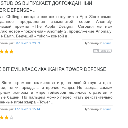
IT STUDIOS ВЫПУСКАЕТ ДОЛГОЖДАННЫЙ
R DEFENSE» ...
ль Chillingo сегодня все же выпустил в App Store самое
жданное продолжения знаменитой серии Anomaly,
оивший премии «The Apple Design». Сегодня же нам
гаю новое «поколения» Anomaly 2, продолжение Anomaly:
e Earth. Ведущий «Yukon» конвой в ...
бликации:
30-10-2013, 23:59
Публикация:
admin
E BIT EVIL КЛАССИКА ЖАНРА TOWER DEFENSE
Store огромное количество игр, на любой вкус и цвет:
гии, гонки, аркады… и прочие жанры. Но всегда, самым
ярным жанром в мире геймеров являлась стратегия и
ые башни. По пальцем можно пересчитать действительно
венные игры жанра «Tower ...
бликации:
17-10-2013, 15:14
Публикация:
admin