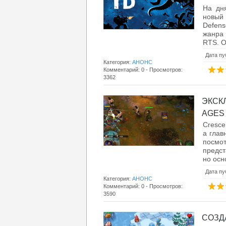
На дн
новый
Defens
жанра
RTS. O
Дата пу
Категория:
АНОНС
Комментарий: 0 - Просмотров:
3362
ЭКСК
AGES 
Cresce
а глав
посмот
предст
но осн
Дата пу
Категория:
АНОНС
Комментарий: 0 - Просмотров:
3590
СОЗД