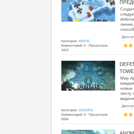
ПРЕДС
Созда
следу
defens
линию
способ
Дата пу
Категория:
АНОНС
Комментарий: 0 - Просмотров:
3424
DEFE
TOWER
Мир Ap
кажда
новые 
лепту 
видени
Дата пу
Категория:
ОБЗОРЫ
Комментарий: 0 - Просмотров:
6584
ANOM