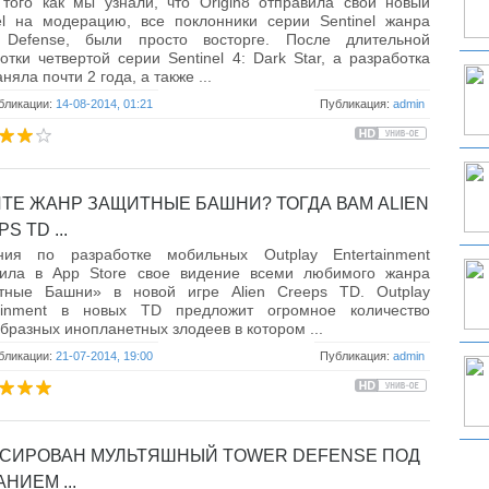
того как мы узнали, что Origin8 отправила свой новый
el на модерацию, все поклонники серии Sentinel жанра
 Defense, были просто восторге. После длительной
отки четвертой серии Sentinel 4: Dark Star, а разработка
няла почти 2 года, а также ...
бликации:
14-08-2014, 01:21
Публикация:
admin
ТЕ ЖАНР ЗАЩИТНЫЕ БАШНИ? ТОГДА ВАМ ALIEN
S TD ...
ния по разработке мобильных Outplay Entertainment
тила в App Store свое видение всеми любимого жанра
тные Башни» в новой игре Alien Creeps TD. Outplay
tainment в новых TD предложит огромное количество
бразных инопланетных злодеев в котором ...
бликации:
21-07-2014, 19:00
Публикация:
admin
СИРОВАН МУЛЬТЯШНЫЙ TOWER DEFENSE ПОД
НИЕМ ...