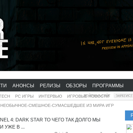
СТИ
АНОНСЫ
РЕЛИЗЫ
ОБЗОРЫ
ПРОГРАММЫ
-TECH
PC ИГРЫ
ИНТЕРВЬЮ
ИГРОВЫЕ НОВОСТИ
ВОЙТИ НА САЙТ
СКАЧАТЬ
ЗАРЕГИС
-НЕОБЫЧНОЕ-СМЕШНОЕ-СУМАСШЕДШЕЕ ИЗ МИРА ИГР
NEL 4: DARK STAR ТО ЧЕГО ТАК ДОЛГО МЫ
 УЖЕ В ...