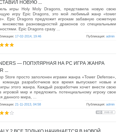
ТАВИЛ НОВУЮ ...
тель игры Holy Moly Dragons, представила новую свою
ющую игру Epic Dragons, это мой любимый жанр «tower
e». Epic Dragons предложит игрокам забавную сюжетную
, множества разновидностей драконов со специальными
ностями. Epic Dragons сразу ...
бликации:
17-02-2014, 19:46
Публикация:
admin
NDERS ― ПОПУЛЯРНАЯ НА PC ИГРА ЖАНРА
 ...
p Store просто заполонен играми жанра «Tower Defense»,
я команда разработчиков все время выпускают новые и
игры этого жанра. Каждый разработчик хочет внести свою
в игровой мир и предложить потенциальному игроку свое
я данного мира, ...
бликации:
21-11-2013, 04:58
Публикация:
admin
ALY 2 ВСЕ ТОЛЬКО НАЧИНАЕТСЯ В НОВОЙ