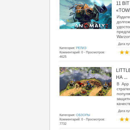
11 B
«TOWE
Издате
долго
удост
предла
Warzon
Дата пу
Категория:
РЕЛИЗ
Комментарий: 0 - Просмотров:
4625
LITTL
НА ...
В App 
страте
попул
защитн
качест
Дата пу
Категория:
ОБЗОРЫ
Комментарий: 0 - Просмотров:
7732