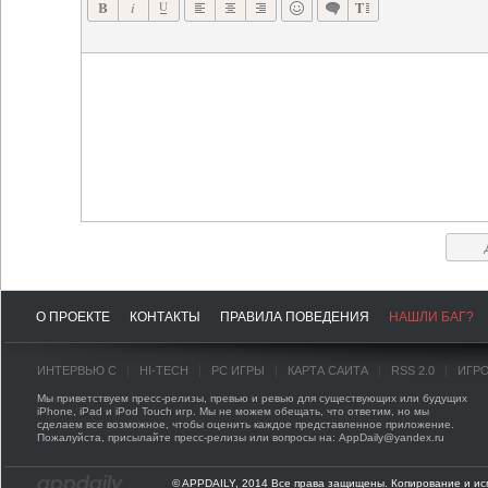
О ПРОЕКТЕ
КОНТАКТЫ
ПРАВИЛА ПОВЕДЕНИЯ
НАШЛИ БАГ?
ИНТЕРВЬЮ С
HI-TECH
PC ИГРЫ
КАРТА САЙТА
RSS 2.0
ИГР
Мы приветствуем пресс-релизы, превью и ревью для существующих или будущих
iPhone, iPad и iPod Touch игр. Мы не можем обещать, что ответим, но мы
сделаем все возможное, чтобы оценить каждое представленное приложение.
Пожалуйста, присылайте пресс-релизы или вопросы на: AppDaily@yandex.ru
© APPDAILY, 2014 Все права защищены. Копирование и ис