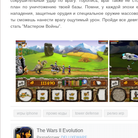
сокрушительный удар по врагу. Торопись, враг также не ст
план по уничтожению твоей базы. Помни, у каждой эпохи 
нападения, защитные орудия и специальное оружие массово
ты сможешь нанести врагу ощутимый урон. Пройди все девя
стать "Мастером Войны”.
игры iphone
промо коды
tower defense
релиз игр
The Wars II Evolution
Разработчик:
DELUXEWARE