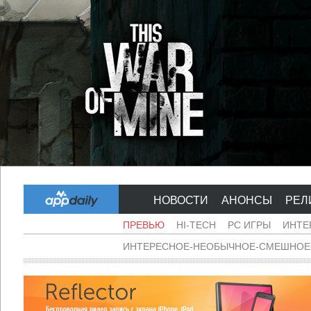
НОВОСТИ
АНОНСЫ
РЕЛ
ПРЕВЬЮ
HI-TECH
PC ИГРЫ
ИНТЕ
ИНТЕРЕСНОЕ-НЕОБЫЧНОЕ-СМЕШНОЕ-