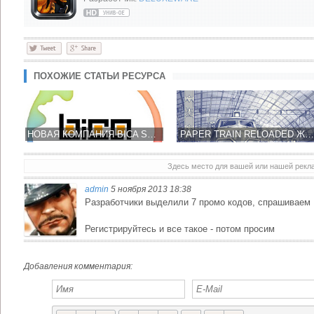
ПОХОЖИЕ СТАТЬИ РЕСУРСА
НОВАЯ КОМПАНИЯ BICA STUDIOS НЕ МНОГО РАССКАЗАЛА ОБ SMASH IT! ADVENTURES
PAPER TRAIN RELOADED ЖЕЛЕЗНОДОРОЖНЫЙ ДИСПЕТЧЕР В ИНТЕРЕСНОЙ ГРАФИКЕ
Здесь место для вашей или нашей рек
admin
5 ноября 2013 18:38
LITTLE BIT EVIL КЛАССИКА ЖАНРА TOWER DEFENSE НА СТОРОНЕ ЗЛА, А НЕ ДОБРА
LITTLE BIT EVIL - ЗАЩИТНЫЕ БАШНИ ОТ РУССКИХ РАЗРАБОТЧИКОВ
Разработчики выделили 7 промо кодов, спрашиваем 
Регистрируйтесь и все такое - потом просим
Добавления комментария: