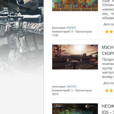
Еще од
Christ
намеко
игр, 
обширн
Дата пу
Категория:
РЕЛИЗ
Комментарий: 0 - Просмотров:
7240
M3CH
СКОРО
Продол
компа
шутер
насту
всему 
Дата пу
Категория:
АНОНС
Комментарий: 1 - Просмотров:
3574
НЕОЖ
IOS – 