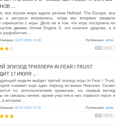
ОВ ...
я, все игроки мира ждали релиза Hellraid: The Escape, все
ы и ресурсы взорвались, когда мы впервые увидели
 скриншоты с игры. Дело не в том, что игра построена на
нутом движке Unreal Engine 3, это конечно здорова, а в
о разработчик ...
бликации:
10-07-2014, 21:03
Публикация:
admin
ИЙ ЭПИЗОД ТРИЛЛЕРА IN FEAR I TRUST
ИТ 17 ИЮЛЯ ...
дующей неделе выйдет третий эпизод игры In Fear I Trust,
тория покажет еще один период из жизни Николая. Сюжет
вается по антологическим правилам, на первый взгляд
ы не связаны ничем, кроме участия в них главного героя и
 в котором ...
бликации:
10-07-2014, 17:32
Публикация:
admin