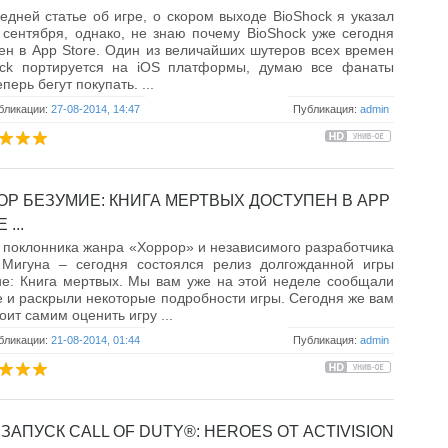
едней статье об игре, о скором выходе BioShock я указал
 сентября, однако, не знаю почему BioShock уже сегодня
ен в App Store. Один из величайших шутеров всех времен
ock портируется на iOS платформы, думаю все фанаты
перь бегут покупать. ...
бликации:
27-08-2014, 14:47
Публикация:
admin
ОР БЕЗУМИЕ: КНИГА МЕРТВЫХ ДОСТУПЕН В APP
...
т поклонника жанра «Хоррор» и независимого разработчика
 Мигуна – сегодня состоялся релиз долгожданной игры
е: Книга мертвых. Мы вам уже на этой неделе сообщали
е и раскрыли некоторые подробности игры. Сегодня же вам
оит самим оценить игру ...
бликации:
21-08-2014, 01:44
Публикация:
admin
ЗАПУСК CALL OF DUTY®: HEROES ОТ ACTIVISION