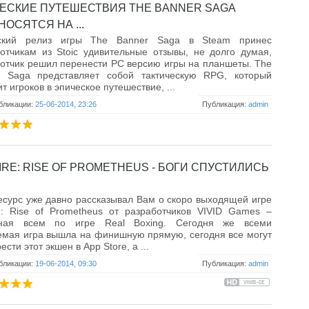
ЕСКИЕ ПУТЕШЕСТВИЯ THE BANNER SAGA
ОСЯТСЯ НА ...
ский релиз игры The Banner Saga в Steam принес
отчикам из Stoic удивительные отзывы, не долго думая,
отчик решил перенести PC версию игры на планшеты. The
r Saga представляет собой тактическую RPG, который
ит игроков в эпическое путешествие, ...
бликации:
25-06-2014, 23:26
Публикация:
admin
IRE: RISE OF PROMETHEUS - БОГИ СПУСТИЛИСЬ
сурс уже давно рассказывал Вам о скоро выходящей игре
e: Rise of Prometheus от разработчиков VIVID Games –
тная всем по игре Real Boxing. Сегодня же всеми
мая игра вышла на финишную прямую, сегодня все могут
сти этот экшен в App Store, а ...
бликации:
19-06-2014, 09:30
Публикация:
admin