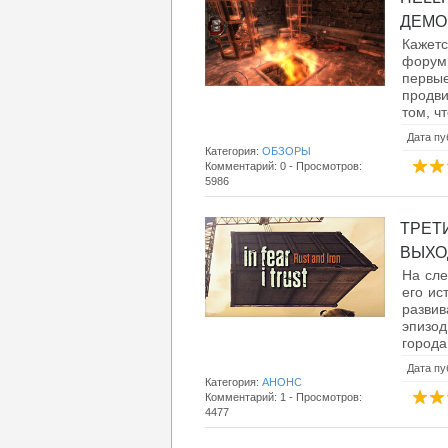
ДЕМОН
Кажетс
форум
первые
продви
том, чт
Дата пу
Категория:
ОБЗОРЫ
Комментарий: 0 - Просмотров:
5986
ТРЕТ
ВЫХОД
На сле
его ис
разви
эпизод
города,
Дата пу
Категория:
АНОНС
Комментарий: 1 - Просмотров:
4477