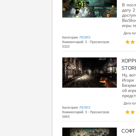
В посл
дату 2
доступ
BioSh
игры те
Дата пу
Категория:
РЕЛИЗ
Комментарий: 3 - Просмотров:
5323
ХОРР
STORE 
Ну, во
Игоря
Безуми
об игр
предст
Дата пу
Категория:
РЕЛИЗ
Комментарий: 3 - Просмотров:
5663
СОФТ 