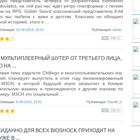
ин представитель четверга от разработчика Eleftherios
odoulatos, на сей раз нас ждет ретро платформер с легким
м на RPG. Goblin Sword классический представитель 8-bit
что мы любили с вами в детстве. Классика не обладает
ой историей, этого и ...
бликации:
10-09-2014, 15:01
Публикация:
admin
 МУЛЬТИПЛЕЕРНЫЙ ШУТЕР ОТ ТРЕТЬЕГО ЛИЦА,
 НА ...
жая тему издателя Chillingo и многопользовательских игр,
ния планирует выпустить в этом году механизированный
 M3CH, в которой будущий игрок запрыгнет в боевую
пательную машину и присоединится к другим игрокам по
миру. M3CH это социальный ...
бликации:
8-09-2014, 20:51
Публикация:
Pavel0_0
ИДАННО ДЛЯ ВСЕХ BIOSHOCK ПРИХОДИТ НА
УЖЕ В ...