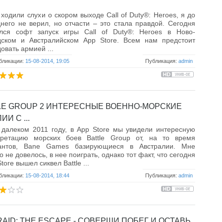
 ходили слухи о скором выходе Call of Duty®: Heroes, я до
него не верил, но отчасти – это стала правдой. Сегодня
ялся софт запуск игры Call of Duty®: Heroes в Ново-
дском и Австралийском App Store. Всем нам предстоит
овать армией ...
бликации:
15-08-2014, 19:05
Публикация:
admin
LE GROUP 2 ИНТЕРЕСНЫЕ ВОЕННО-МОРСКИЕ
ИИ С ...
далеком 2011 году, в App Store мы увидели интересную
претацию морских боев Battle Group от, на то время
антов, Bane Games базирующиеся в Австралии. Мне
о не довелось, в нее поиграть, однако тот факт, что сегодня
tore вышел сиквел Battle ...
бликации:
15-08-2014, 18:44
Публикация:
admin
RAID: THE ESCAPE - СОВЕРШИ ПОБЕГ И ОСТАВЬ