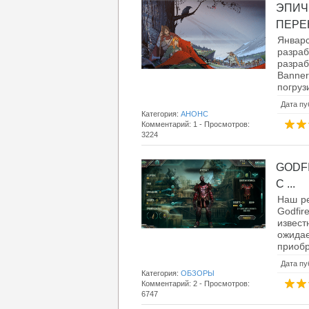
ЭПИЧ
ПЕРЕН
Январ
разраб
разраб
Banne
погруз
Дата пу
Категория:
АНОНС
Комментарий: 1 - Просмотров:
3224
GODF
С ...
Наш ре
Godfir
извес
ожидае
приобре
Дата пу
Категория:
ОБЗОРЫ
Комментарий: 2 - Просмотров:
6747