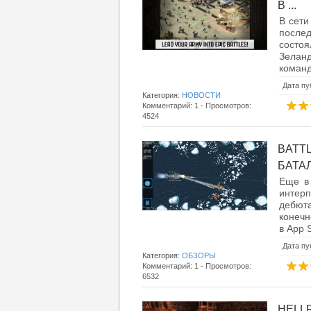
В ...
В сети
послед
состо
Зелан
команд
Дата пу
Категория:
НОВОСТИ
Комментарий: 1 - Просмотров:
4524
BATT
БАТАЛ
Еще в 
интер
дебют
конечн
в App S
Дата пу
Категория:
ОБЗОРЫ
Комментарий: 1 - Просмотров:
6532
HELL