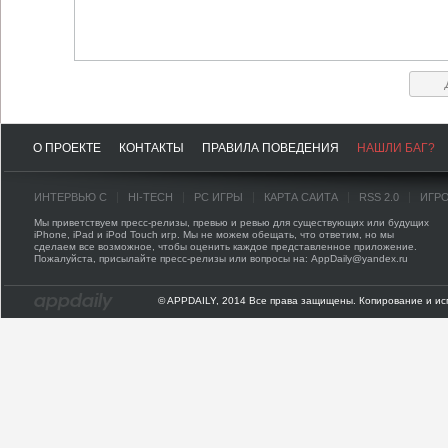
О ПРОЕКТЕ
КОНТАКТЫ
ПРАВИЛА ПОВЕДЕНИЯ
НАШЛИ БАГ?
ИНТЕРВЬЮ С
HI-TECH
PC ИГРЫ
КАРТА САЙТА
RSS 2.0
ИГР
Мы приветствуем пресс-релизы, превью и ревью для существующих или будущих
iPhone, iPad и iPod Touch игр. Мы не можем обещать, что ответим, но мы
сделаем все возможное, чтобы оценить каждое представленное приложение.
Пожалуйста, присылайте пресс-релизы или вопросы на: AppDaily@yandex.ru
© APPDAILY, 2014 Все права защищены. Копирование и ис