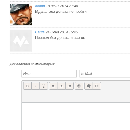
admin
19 июня 2014 21:48
GODFIRE: RISE OF PROMETHEUS - ВРЕМЯ ГЕРОЕВ, БОГОВ И МИСТИЧЕСКИХ СУЩЕСТВ
THE SHADOW SUN ДОЛГОЖДАНАЯ RPG ОТ OSSIAN STUDIOS - РАЗОЧЕРОВАНИЕ!
Мда.... Без доната не пройти!
Саша
24 июня 2014 15:46
Прошол без доната,и все ок
Добавления комментария: