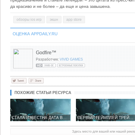
да красиво и не более – да еще и цена завышена.
обзоры ios игр
экшн
app store
ОЦЕНКА APPDAILY.RU
Godfire™
Разработчик:
VIVID GAMES
ПОХОЖИЕ СТАТЬИ РЕСУРСА
СТАЛА ИЗВЕСТНА ДАТА ВЫХОДА GODFIRE: RISE OF PROMETHEUS В APP STORE
ПЕРВЫЙ ГЕЙМПЛЕЙ ТРЕЙЛЕР ИГРЫ GODFIRE: RISE OF PROMETHEUS
Здесь место для вашей или нашей рек