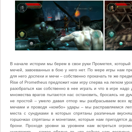
В начале истории мы берем в свои руки Прометея, который 
мечей, завоеванных в бою у него нет. По мере игры нам пре
для него доспехи и мечи – собственно прокачать те же предм
Rise of Prometheus предложит нам игру сперва на легком уро
разобраться как собственно в нее играть и что в игре надо
множества врагов пытаются нас остановить, бросаясь не ду
не простой – умело давая отпор мы разбрасываем всех в
мечами и проводя «комбо» удары – мы расправляемся лег
места с сундуками в которых спрятаны различные вкусня
горшочках спрятаны и монетами, которые нам пригодятся д
брони. Проходя уровни за уровнем нам встреться огро
уничтожить – самое обидно то, что сейчас нам доступно