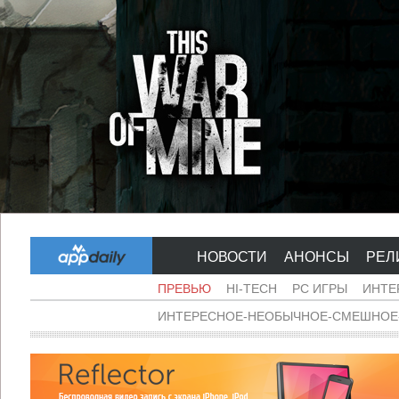
НОВОСТИ
АНОНСЫ
РЕЛ
ПРЕВЬЮ
HI-TECH
PC ИГРЫ
ИНТЕ
ИНТЕРЕСНОЕ-НЕОБЫЧНОЕ-СМЕШНОЕ-