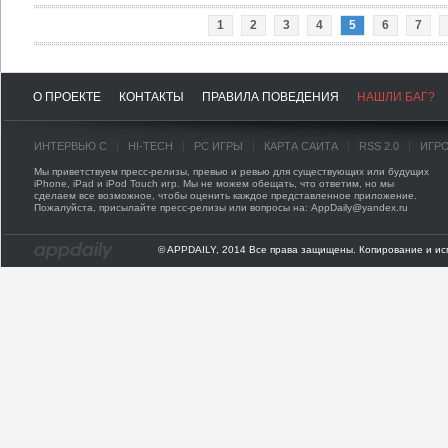
1
2
3
4
5
6
7
О ПРОЕКТЕ
КОНТАКТЫ
ПРАВИЛА ПОВЕДЕНИЯ
НАШЛИ БАГ?
ИНТЕРВЬЮ С
HI-TECH
PC ИГРЫ
КАРТА САЙТА
RSS 2.0
ИГР
Мы приветствуем пресс-релизы, превью и ревью для существующих или будущих
iPhone, iPad и iPod Touch игр. Мы не можем обещать, что ответим, но мы
сделаем все возможное, чтобы оценить каждое представленное приложение.
Пожалуйста, присылайте пресс-релизы или вопросы на: AppDaily@yandex.ru
© APPDAILY, 2014 Все права защищены. Копирование и ис