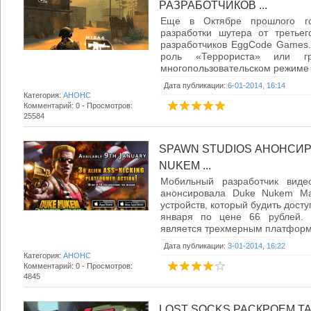
РАЗРАБОТЧИКОВ ...
Еще в Октябре прошлого г
разработки шутера от третье
разработчиков EggCode Games. 
роль «Террориста» или г
многопользовательском режиме до
Дата публикации:
6-01-2014, 16:14
Категория:
АНОНС
Комментарий: 0 - Просмотров:
25584
SPAWN STUDIOS АНОНСИ
NUKEM ...
Мобильный разработчик виде
анонсировала Duke Nukem Man
устройств, который будить досту
января по цене 66 рублей. 
является трехмерным платформе
Дата публикации:
3-01-2014, 16:22
Категория:
АНОНС
Комментарий: 0 - Просмотров:
4845
LOST SOCKS РАСКРОЕМ Т