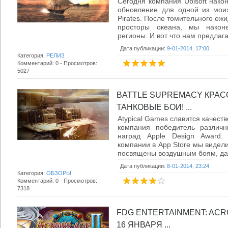
Сегодня компания Ubisoft нако
обновление для одной из моих
Pirates. После томительного ожи
просторы океана, мы након
регионы. И вот что нам предлагае
Дата публикации:
9-01-2014, 17:00
Категория:
РЕЛИЗ
Комментарий: 0 - Просмотров:
5027
BATTLE SUPREMACY КРАС
ТАНКОВЫЕ БОИ! ...
Atypical Games славится качест
компания победитель различн
наград Apple Design Award.
компании в App Store мы видели
посвящены воздушным боям, даж
Дата публикации:
8-01-2014, 23:24
Категория:
ОБЗОРЫ
Комментарий: 0 - Просмотров:
7318
FDG ENTERTAINMENT: ACR
16 ЯНВАРЯ ...