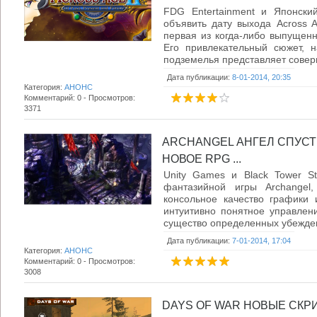
FDG Entertainment и Японски
объявить дату выхода Across 
первая из когда-либо выпущенн
Его привлекательный сюжет, 
подземелья представляет соверш
Дата публикации:
8-01-2014, 20:35
Категория:
АНОНС
Комментарий: 0 - Просмотров:
3371
ARCHANGEL АНГЕЛ СПУСТ
НОВОЕ RPG ...
Unity Games и Black Tower S
фантазийной игры Archangel,
консольное качество графики 
интуитивно понятное управлен
существо определенных убеждени
Дата публикации:
7-01-2014, 17:04
Категория:
АНОНС
Комментарий: 0 - Просмотров:
3008
DAYS OF WAR НОВЫЕ СКР