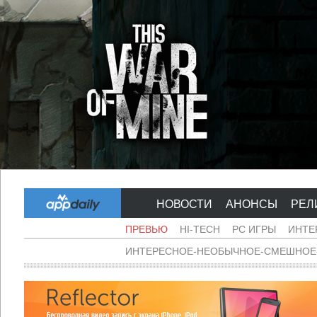
НОВОСТИ
АНОНСЫ
РЕЛ
ПРЕВЬЮ
HI-TECH
PC ИГРЫ
ИНТЕ
ИНТЕРЕСНОЕ-НЕОБЫЧНОЕ-СМЕШНОЕ-