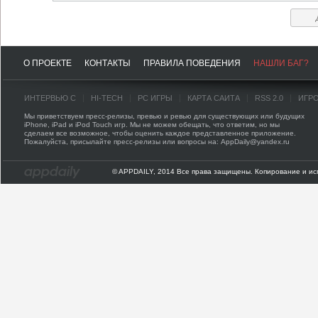
О ПРОЕКТЕ
КОНТАКТЫ
ПРАВИЛА ПОВЕДЕНИЯ
НАШЛИ БАГ?
ИНТЕРВЬЮ С
HI-TECH
PC ИГРЫ
КАРТА САЙТА
RSS 2.0
ИГР
Мы приветствуем пресс-релизы, превью и ревью для существующих или будущих
iPhone, iPad и iPod Touch игр. Мы не можем обещать, что ответим, но мы
сделаем все возможное, чтобы оценить каждое представленное приложение.
Пожалуйста, присылайте пресс-релизы или вопросы на: AppDaily@yandex.ru
© APPDAILY, 2014 Все права защищены. Копирование и ис