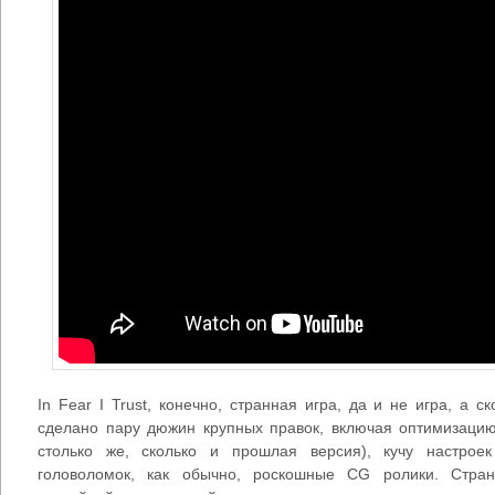
In Fear I Trust, конечно, странная игра, да и не игра, а 
сделано пару дюжин крупных правок, включая оптимизацию
столько же, сколько и прошлая версия), кучу настрое
головоломок, как обычно, роскошные CG ролики. Стра