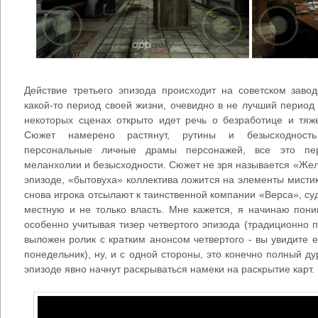
Действие третьего эпизода происходит на советском заво
какой-то период своей жизни, очевидно в не лучший период к
некоторых сценах открыто идет речь о безработице и тя
Сюжет намерено растянут, рутины и безысходность
персональные личные драмы персонажей, все это пе
меланхолии и безысходности. Сюжет не зря называется «Желе
эпизоде, «бытовуха» коллектива ложится на элементы мистики
снова игрока отсылают к таинственной компании «Верса», с
местную и не только власть. Мне кажется, я начинаю поним
особенно учитывая тизер четвертого эпизода (традиционно 
выложен ролик с кратким анонсом четвертого - вы увидите е
понедельник), ну, и с одной стороны, это конечно полный д
эпизоде явно начнут раскрываться намеки на раскрытие карт.