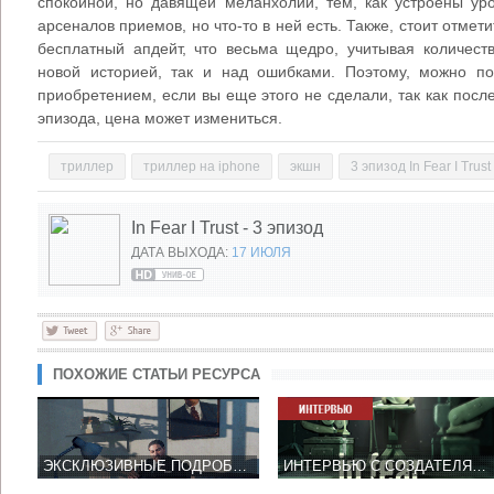
спокойной, но давящей меланхолии, тем, как устроены ур
арсеналов приемов, но что-то в ней есть. Также, стоит отметит
бесплатный апдейт, что весьма щедро, учитывая количест
новой историей, так и над ошибками. Поэтому, можно по
приобретением, если вы еще этого не сделали, так как посл
эпизода, цена может измениться.
триллер
триллер на iphone
экшн
3 эпизод In Fear I Trust
In Fear I Trust - 3 эпизод
ДАТА ВЫХОДА:
17 ИЮЛЯ
ПОХОЖИЕ СТАТЬИ РЕСУРСА
ЭКСКЛЮЗИВНЫЕ ПОДРОБНОСТИ ТРЕТЬЕГО СЕЗОНА IN FEAR I TRUST
ИНТЕРВЬЮ С СОЗДАТЕЛЯМИ IN FEAR I TRUST - BLACK WING FOUNDATION