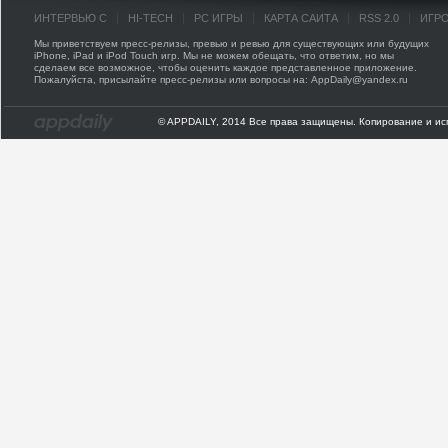
ИНТЕРВЬЮ С
HI-TECH
PC ИГРЫ
КАРТА САЙТА
RSS 2.0
ИГР
Мы приветствуем пресс-релизы, превью и ревью для существующих или будущих
iPhone, iPad и iPod Touch игр. Мы не можем обещать, что ответим, но мы
сделаем все возможное, чтобы оценить каждое представленное приложение.
Пожалуйста, присылайте пресс-релизы или вопросы на: AppDaily@yandex.ru
© APPDAILY, 2014 Все права защищены. Копирование и ис