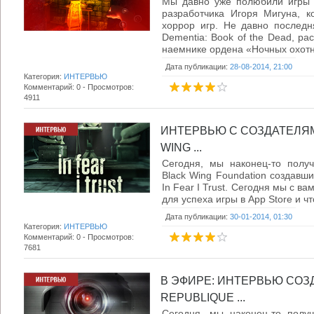
Мы давно уже полюбили игры о
разработчика Игоря Мигуна, к
хоррор игр. Не давно последн
Dementia: Book of the Dead, р
наемнике ордена «Ночных охотни
Дата публикации:
28-08-2014, 21:00
Категория:
ИНТЕРВЬЮ
Комментарий: 0 - Просмотров:
4911
ИНТЕРВЬЮ С СОЗДАТЕЛЯМИ
WING ...
Сегодня, мы наконец-то получ
Black Wing Foundation создавш
In Fear I Trust. Сегодня мы с ва
для успеха игры в App Store и чт
Дата публикации:
30-01-2014, 01:30
Категория:
ИНТЕРВЬЮ
Комментарий: 0 - Просмотров:
7681
В ЭФИРЕ: ИНТЕРВЬЮ СОЗ
REPUBLIQUE ...
Сегодня, мы наконец-то получ