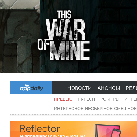
НОВОСТИ
АНОНСЫ
РЕЛ
ПРЕВЬЮ
HI-TECH
PC ИГРЫ
ИНТЕ
ИНТЕРЕСНОЕ-НЕОБЫЧНОЕ-СМЕШНОЕ-