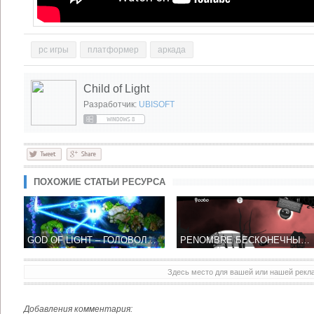
pc игры
платформер
аркада
Child of Light
Разработчик:
UBISOFT
ПОХОЖИЕ СТАТЬИ РЕСУРСА
GOD OF LIGHT – ГОЛОВОЛОМКА С ПРЕЛОМЛЕНИЕМ СВЕТА ДЛЯ IOS
PENOMBRE БЕСКОНЕЧНЫЙ 2D РАННЕР, СОЧЕТАЮЩИЙ В СЕБЕ ЭЛЕМЕНТЫ СКАЗОК
Здесь место для вашей или нашей рек
UBISOFT ОБЪЯВИЛА ДАТУ ВЫХОДА ASSASSIN'S CREED: PIRATES НА IOS
ЭКШН RPG - BLOODMASQUE СТАЛ ВРЕМЕННО БЕСПЛАТНЫМ
Добавления комментария: