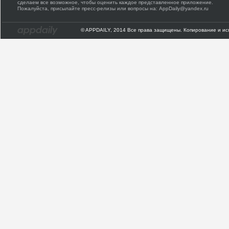
сделаем все возможное, чтобы оценить каждое представленное приложение.
Пожалуйста, присылайте пресс-релизы или вопросы на: AppDaily@yandex.ru
© APPDAILY, 2014 Все права защищены. Копирование и ис