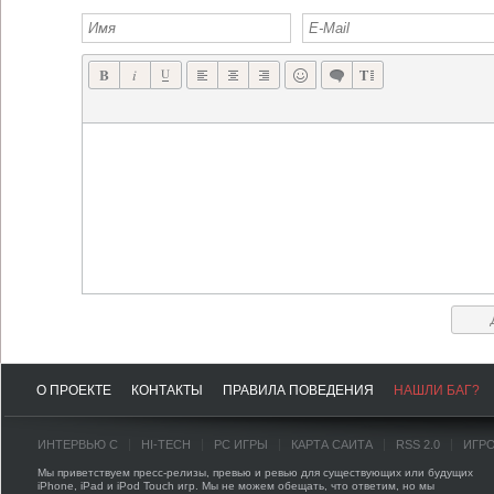
О ПРОЕКТЕ
КОНТАКТЫ
ПРАВИЛА ПОВЕДЕНИЯ
НАШЛИ БАГ?
ИНТЕРВЬЮ С
HI-TECH
PC ИГРЫ
КАРТА САЙТА
RSS 2.0
ИГР
Мы приветствуем пресс-релизы, превью и ревью для существующих или будущих
iPhone, iPad и iPod Touch игр. Мы не можем обещать, что ответим, но мы