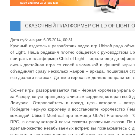
СКАЗОЧНЫЙ ПЛАТФОРМЕР CHILD OF LIGHT О
Дата публикации:
6-05-2014, 00:31
Крупный издатель и разработчик видео игр Ubisoft рада объя
of Light. Наша редакция плотно общается с руководством Ubi
поиграть в платформер Child of Light – играли еще до офици
очень достойная игра со своей изюминкой и фишкой игры яв
объединяет сразу несколько жанров – аркада, пошаговая с
все диалоги в стихах. Детям и взрослым должно понравится, 
Сюжет игры разворачивается так - Черная королева украла с
за Аврору, юную принцессу с чистым сердцем, которая всей 
Лемурию. Отправляйтесь в поход, цель которого - возвр
Победите черную королеву и восстановите королевство Лем
командой Ubisoft Montréal при помощи UbiArt Framework. "Ch
RPG, в основу которой легли сюжеты различных сказок. По
ждет множество незабываемых встреч; вы познакомитесь с
вступите в противостояние со злобными волками и темны