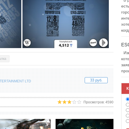
В р
ест
гор
инт
хот
когд
Изв
кот
алка
зая
про
33 руб.
TERTAINMENT LTD
К
Просмотров: 4590