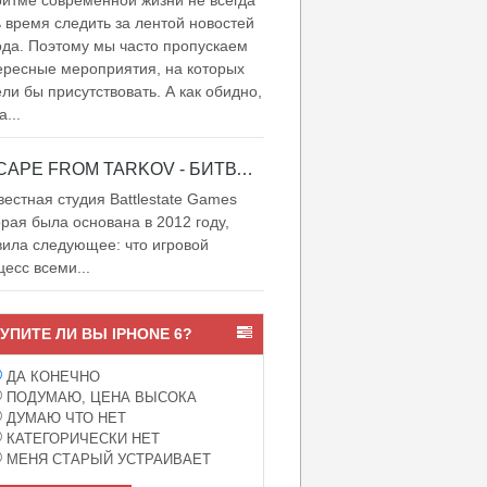
итме современной жизни не всегда
ь время следить за лентой новостей
ода. Поэтому мы часто пропускаем
ересные мероприятия, на которых
ели бы присутствовать. А как обидно,
а...
ESCAPE FROM TARKOV - БИТВА ЗА ТАРКОВ
естная студия Battlestate Games
орая была основана в 2012 году,
вила следующее: что игровой
цесс всеми...
УПИТЕ ЛИ ВЫ IPHONE 6?
ДА КОНЕЧНО
ПОДУМАЮ, ЦЕНА ВЫСОКА
ДУМАЮ ЧТО НЕТ
КАТЕГОРИЧЕСКИ НЕТ
МЕНЯ СТАРЫЙ УСТРАИВАЕТ