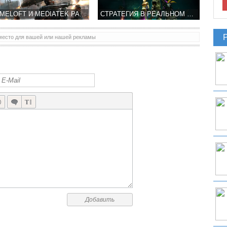
GAMELOFT И MEDIATEK РАБОТАЮТ НАД УЛУЧШЕНИЕМ ГРАФИКИ MODERN COMBAT 5
СТРАТЕГИЯ В РЕАЛЬНОМ ВРЕМЕНИ RUNIC SORCERER ОТ PLEXUS GAME УЖЕ СКОРО
место для вашей или нашей рекламы
НОВАЯ КОМПАНИЯ BICA STUDIOS НЕ МНОГО РАССКАЗАЛА ОБ SMASH IT! ADVENTURES
Добавить