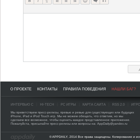
О ПРОЕКТЕ
КОНТАКТЫ
ПРАВИЛА ПОВЕДЕНИЯ
НАШЛИ БАГ?
ИНТЕРВЬЮ С
HI-TECH
PC ИГРЫ
КАРТА САЙТА
RSS 2.0
ИГР
Мы приветствуем пресс-релизы, превью и ревью для существующих или будущих
iPhone, iPad и iPod Touch игр. Мы не можем обещать, что ответим, но мы
сделаем все возможное, чтобы оценить каждое представленное приложение.
Пожалуйста, присылайте пресс-релизы или вопросы на: AppDaily@yandex.ru
© APPDAILY, 2014 Все права защищены. Копирование и ис