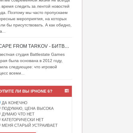
итме современной жизни не всегда
ь время следить за лентой новостей
ода. Поэтому мы часто пропускаем
ересные мероприятия, на которых
ели бы присутствовать. А как обидно,
а...
ESCAPE FROM TARKOV - БИТВА ЗА ТАРКОВ
естная студия Battlestate Games
орая была основана в 2012 году,
вила следующее: что игровой
цесс всеми...
УПИТЕ ЛИ ВЫ IPHONE 6?
ДА КОНЕЧНО
ПОДУМАЮ, ЦЕНА ВЫСОКА
ДУМАЮ ЧТО НЕТ
КАТЕГОРИЧЕСКИ НЕТ
МЕНЯ СТАРЫЙ УСТРАИВАЕТ