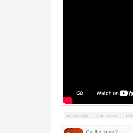
головоломка
игры на ipad
анон
Cut the Rope 2