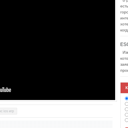
В р
ест
гор
инт
хот
когд
Изв
кот
зая
про
К
с ios игр