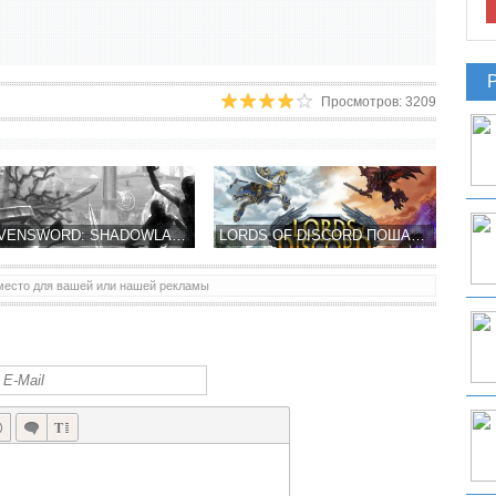
Просмотров: 3209
RAVENSWORD: SHADOWLANDS ПОД HALLOWEEN ПОЛУЧИТ КРУПНОЕ ОБНОВЛЕНИЕ
LORDS OF DISCORD ПОШАГОВАЯ СТРАТЕГИЯ ОТ РУССКОЙ КОМПАНИИ HEROCRAFT
место для вашей или нашей рекламы
ROVIO ПОКАЗАЛА ГЕЙМПЛЕЙ ТРЕЙЛЕР ANGRY BIRDS GO! – НУ ЧТО-ТО НОВОЕ…