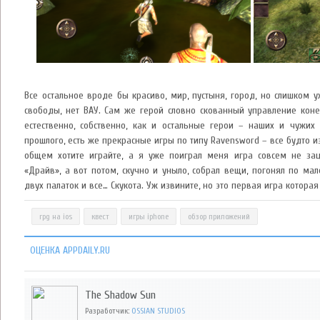
Все остальное вроде бы красиво, мир, пустыня, город, но слишком 
свободы, нет ВАУ. Сам же герой словно скованный управление коне
естественно, собственно, как и остальные герои – наших и чужих
прошлого, есть же прекрасные игры по типу Ravensword – все будто из
общем хотите играйте, а я уже поиграл меня игра совсем не зац
«Драйв», а вот потом, скучно и уныло, собрал вещи, погонял по ма
двух палаток и все… Скукота. Уж извините, но это первая игра котора
rpg на ios
квест
игры iphone
обзор приложений
ОЦЕНКА APPDAILY.RU
The Shadow Sun
Разработчик:
OSSIAN STUDIOS