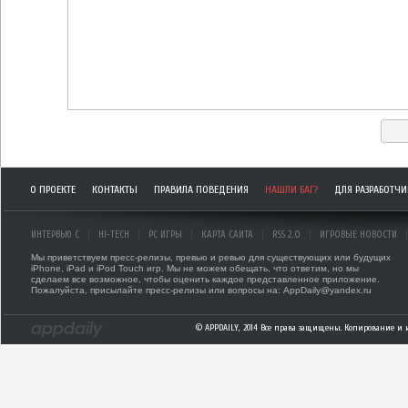
О ПРОЕКТЕ
КОНТАКТЫ
ПРАВИЛА ПОВЕДЕНИЯ
НАШЛИ БАГ?
ДЛЯ РАЗРАБОТЧ
ИНТЕРВЬЮ С
HI-TECH
PC ИГРЫ
КАРТА САЙТА
RSS 2.0
ИГРОВЫЕ НОВОСТИ
Мы приветствуем пресс-релизы, превью и ревью для существующих или будущих
iPhone, iPad и iPod Touch игр. Мы не можем обещать, что ответим, но мы
сделаем все возможное, чтобы оценить каждое представленное приложение.
Пожалуйста, присылайте пресс-релизы или вопросы на: AppDaily@yandex.ru
© APPDAILY, 2014 Все права защищены. Копирование и 