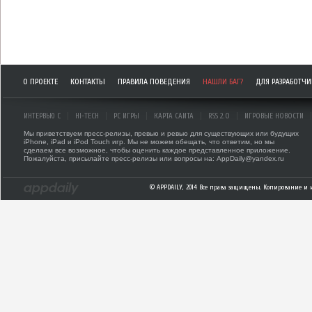
О ПРОЕКТЕ
КОНТАКТЫ
ПРАВИЛА ПОВЕДЕНИЯ
НАШЛИ БАГ?
ДЛЯ РАЗРАБОТЧ
ИНТЕРВЬЮ С
HI-TECH
PC ИГРЫ
КАРТА САЙТА
RSS 2.0
ИГРОВЫЕ НОВОСТИ
Мы приветствуем пресс-релизы, превью и ревью для существующих или будущих
iPhone, iPad и iPod Touch игр. Мы не можем обещать, что ответим, но мы
сделаем все возможное, чтобы оценить каждое представленное приложение.
Пожалуйста, присылайте пресс-релизы или вопросы на: AppDaily@yandex.ru
© APPDAILY, 2014 Все права защищены. Копирование и 