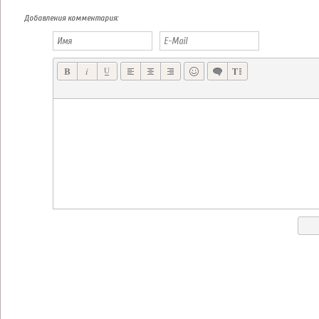
ДО ВЫХОДА ЭКШН ШУТЕРА DEAD TRIGGER 2 ОСТАЛАСЬ НЕДЕЛЯ!
БЕСПЛАТНЫЙ ЗОМБИ ШУТЕР THE DROWNING УЖЕ В APP STORE
Добавления комментария: