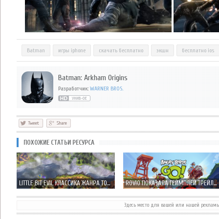
Batman
игры iphone
скачать бесплатно
экшн
бесплатно ios
Batman: Arkham Origins
Разработчик:
WARNER BROS.
ПОХОЖИЕ СТАТЬИ РЕСУРСА
LITTLE BIT EVIL КЛАССИКА ЖАНРА TOWER DEFENSE НА СТОРОНЕ ЗЛА, А НЕ ДОБРА
ROVIO ПОКАЗАЛА ГЕЙМПЛЕЙ ТРЕЙЛЕР ANGRY BIRDS GO! – НУ ЧТО-ТО НОВОЕ…
Здесь место для вашей или нашей реклам