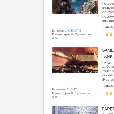
Готов
загад
обита
поможе
клыков
Дата пу
Категория:
НОВОСТИ
Комментарий: 0 - Просмотров:
4559
GAME
TANK 
Ведущ
работ
танко
геймпл
iPad у
Дата пу
Категория:
АНОНС
Комментарий: 0 - Просмотров:
3893
PAPE