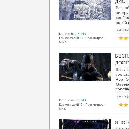
ДИСПЕ
Разраб
истор
сообща
новой 
Дата пу
Категория:
РЕЛИЗ
Комментарий: 0 - Просмотров:
5827
БЕСП
ДОСТУ
Все лю
состоя
App S
Опред
собств
Дата пу
Категория:
РЕЛИЗ
Комментарий: 0 - Просмотров:
5995
SHOOT