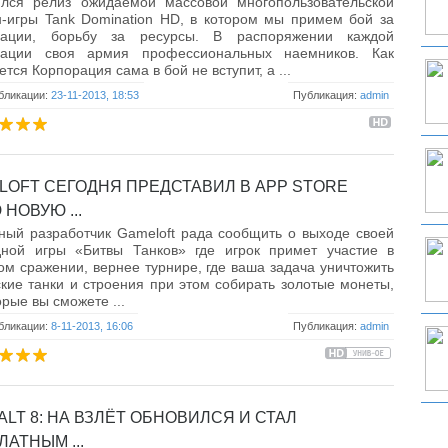
ялся релиз ожидаемой массовой многопользовательской
-игры Tank Domination HD, в котором мы примем бой за
рации, борьбу за ресурсы. В распоряжении каждой
рации своя армия профессиональных наемников. Как
ется Корпорация сама в бой не вступит, а ...
бликации:
23-11-2013, 18:53
Публикация:
admin
LOFT СЕГОДНЯ ПРЕДСТАВИЛ В APP STORE
НОВУЮ ...
ный разработчик Gameloft рада сообщить о выходе своей
дной игры «Битвы Танков» где игрок примет участие в
ом сражении, вернее турнире, где ваша задача уничтожить
кие танки и строения при этом собирать золотые монеты,
орые вы сможете ...
бликации:
8-11-2013, 16:06
Публикация:
admin
LT 8: НА ВЗЛЁТ ОБНОВИЛСЯ И СТАЛ
АТНЫМ ...