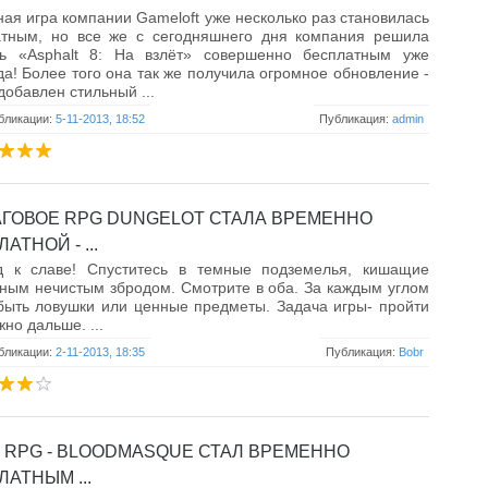
ая игра компании Gameloft уже несколько раз становилась
атным, но все же с сегодняшнего дня компания решила
ть «Asphalt 8: На взлёт» совершенно бесплатным уже
да! Более того она так же получила огромное обновление -
 добавлен стильный ...
бликации:
5-11-2013, 18:52
Публикация:
admin
ГОВОЕ RPG DUNGELOT СТАЛА ВРЕМЕННО
АТНОЙ - ...
д к славе! Спуститесь в темные подземелья, кишащие
ным нечистым збродом. Смотрите в оба. За каждым углом
быть ловушки или ценные предметы. Задача игры- пройти
жно дальше. ...
бликации:
2-11-2013, 18:35
Публикация:
Bobr
 RPG - BLOODMASQUE СТАЛ ВРЕМЕННО
АТНЫМ ...