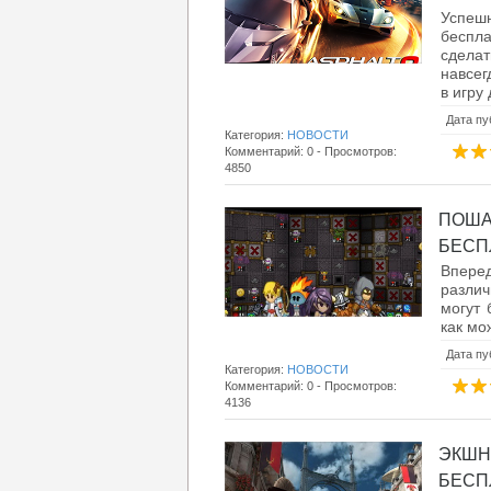
Успешн
беспл
сдела
навсег
в игру
Дата пу
Категория:
НОВОСТИ
Комментарий: 0 - Просмотров:
4850
ПОША
БЕСПЛ
Впере
различ
могут 
как мо
Дата пу
Категория:
НОВОСТИ
Комментарий: 0 - Просмотров:
4136
ЭКШН
БЕСПЛ