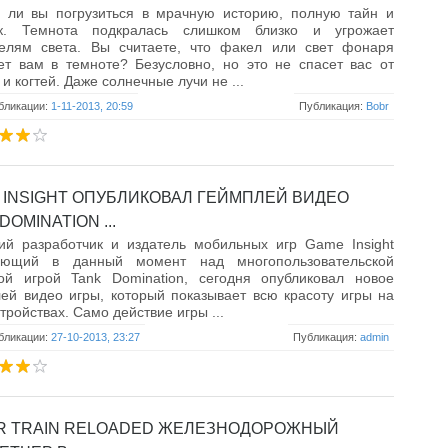
ы ли вы погрузиться в мрачную историю, полную тайн и
ок. Темнота подкралась слишком близко и угрожает
телям света. Вы считаете, что факел или свет фонаря
т вам в темноте? Безусловно, но это не спасет вас от
 и когтей. Даже солнечные лучи не ...
бликации:
1-11-2013, 20:59
Публикация:
Bobr
 INSIGHT ОПУБЛИКОВАЛ ГЕЙМПЛЕЙ ВИДЕО
DOMINATION ...
ий разработчик и издатель мобильных игр Game Insight
ающий в данный момент над многопользовательской
вой игрой Tank Domination, сегодня опубликовал новое
ей видео игры, который показывает всю красоту игры на
стройствах. Само действие игры ...
бликации:
27-10-2013, 23:27
Публикация:
admin
R TRAIN RELOADED ЖЕЛЕЗНОДОРОЖНЫЙ