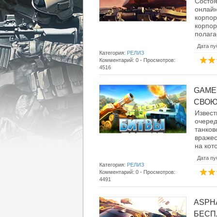
Состо
онлайн
корпо
корпо
полага
Дата пу
Категория:
РЕЛИЗ
Комментарий: 0 - Просмотров:
4516
GAME
СВОЮ 
Извест
очере
танков
вражес
на кот
Дата пу
Категория:
РЕЛИЗ
Комментарий: 0 - Просмотров:
4491
ASPHA
БЕСПЛ