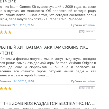
ТЧЕР В ...
отчик Istom Games Kft существующий с 2009 года, за свою
ию выпустившая множества iOS приложений сегодня рада
ть своим поклонникам о том, что сегодня состоялся релиз
игры, перезапуск приложения Paper Train Reloaded. ...
бликации:
24-10-2013, 21:57
Публикация:
admin
ЛАТНЫЙ ХИТ BATMAN: ARKHAM ORIGINS УЖЕ
ПЕН В ...
бители и фанаты летучей мыши могут выдохнуть, сегодня
лся релиз самой ожидаемой игры Batman: Arkham Origins в
tore да еще и сюрпризом – он еще и бесплатный.
елённо все фанаты героя летучей мыши рады – как
енно и я сам – герой Готэма ...
бликации:
17-10-2013, 19:51
Публикация:
admin
 THE ZOMBIRDS РАЗДАЕТСЯ БЕСПЛАТНО, НА ...