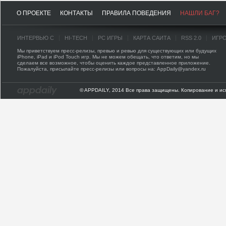
О ПРОЕКТЕ
КОНТАКТЫ
ПРАВИЛА ПОВЕДЕНИЯ
НАШЛИ БАГ?
ИНТЕРВЬЮ С
HI-TECH
PC ИГРЫ
КАРТА САЙТА
RSS 2.0
ИГР
Мы приветствуем пресс-релизы, превью и ревью для существующих или будущих
iPhone, iPad и iPod Touch игр. Мы не можем обещать, что ответим, но мы
сделаем все возможное, чтобы оценить каждое представленное приложение.
Пожалуйста, присылайте пресс-релизы или вопросы на: AppDaily@yandex.ru
© APPDAILY, 2014 Все права защищены. Копирование и ис